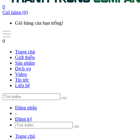
0
Giỏ hàng
(0)
Giỏ hàng của bạn trống!
0
Trang chủ
Giới thiệu
Sản phẩm
Dịch vụ
Video
Tin tức
Liên hệ
Đăng nhập
-
Đăng ký
Trang chủ