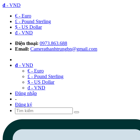
đ
- VND
€ - Euro
£ - Pound Sterling
$ - US Dollar
đ - VND
Điện thoại:
0973.863.688
Email:
Camerathanhtrungbn@gmail.com
đ
- VND
€ - Euro
£ - Pound Sterling
$ - US Dollar
đ - VND
Đăng nhập
-
Đăng ký