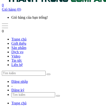
0
Giỏ hàng
(0)
Giỏ hàng của bạn trống!
0
Trang chủ
Giới thiệu
Sản phẩm
Dịch vụ
Video
Tin tức
Liên hệ
Đăng nhập
-
Đăng ký
Trang chủ