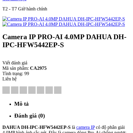
T2 - T7 Giờ hành chính
Camera IP PRO-AI 4.0MP DAHUA DH-
IPC-HFW5442EP-S
Viết đánh giá
Mã sản phẩm:
CA2975
Tình trạng:
99
Liên hệ
Mô tả
Đánh giá (0)
DAHUA DH-IPC-HFW5442EP-S
là
camera IP
có độ phân giải
4.0MP hình ảnh sắc nét. Đây là camera dòng Pro-Ai chống ngược