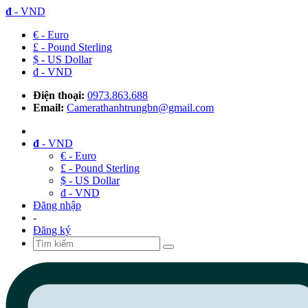
đ
- VND
€ - Euro
£ - Pound Sterling
$ - US Dollar
đ - VND
Điện thoại:
0973.863.688
Email:
Camerathanhtrungbn@gmail.com
đ
- VND
€ - Euro
£ - Pound Sterling
$ - US Dollar
đ - VND
Đăng nhập
-
Đăng ký