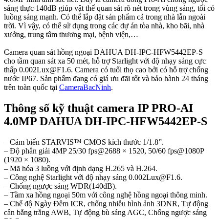
sáng thực 140dB giúp vật thể quan sát rõ nét trong vùng sáng, tối có
luồng sáng mạnh. Có thể lắp đặt sản phẩm cả trong nhà lẫn ngoài
trời. Vì vậy, có thể sử dụng trong các dự án tòa nhà, kho bãi, nhà
xưởng, trung tâm thương mại, bệnh viện,…
Camera quan sát hồng ngoại DAHUA DH-IPC-HFW5442EP-S
cho tầm quan sát xa 50 mét, hỗ trợ Starlight với độ nhạy sáng cực
thấp 0.002Lux@F1.6. Camera có tuổi thọ cao bởi có hỗ trợ chống
nước IP67. Sản phẩm đang có giá ưu đãi tốt và bảo hành 24 tháng
trên toàn quốc tại
CameraBacNinh
.
Thông số kỹ thuật camera IP PRO-AI
4.0MP DAHUA DH-IPC-HFW5442EP-S
– Cảm biến STARVIS™ CMOS kích thước 1/1.8”.
– Độ phân giải 4MP 25/30 fps@2688 × 1520, 50/60 fps@1080P
(1920 × 1080).
– Mã hóa 3 luồng với định dạng H.265 và H.264.
– Công nghệ Starlight với độ nhạy sáng 0.002Lux@F1.6.
– Chống ngược sáng WDR(140dB).
– Tầm xa hồng ngoại 50m với công nghệ hồng ngoại thông minh.
– Chế độ Ngày Đêm ICR, chống nhiễu hình ảnh 3DNR, Tự động
cân bằng trắng AWB, Tự động bù sáng AGC, Chống ngược sáng