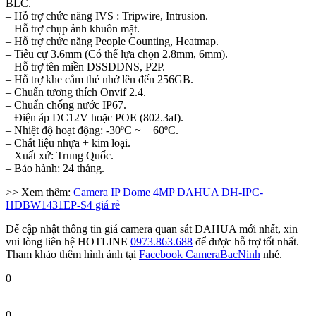
BLC.
– Hỗ trợ chức năng IVS : Tripwire, Intrusion.
– Hỗ trợ chụp ảnh khuôn mặt.
– Hỗ trợ chức năng People Counting, Heatmap.
– Tiêu cự 3.6mm (Có thể lựa chọn 2.8mm, 6mm).
– Hỗ trợ tên miền DSSDDNS, P2P.
– Hỗ trợ khe cắm thẻ nhớ lên đến 256GB.
– Chuẩn tương thích Onvif 2.4.
– Chuẩn chống nước IP67.
– Điện áp DC12V hoặc POE (802.3af).
– Nhiệt độ hoạt động: -30ºC ~ + 60ºC.
– Chất liệu nhựa + kim loại.
– Xuất xứ: Trung Quốc.
– Bảo hành: 24 tháng.
>> Xem thêm:
Camera IP Dome 4MP DAHUA DH-IPC-
HDBW1431EP-S4 giá rẻ
Để cập nhật thông tin giá camera quan sát DAHUA mới nhất, xin
vui lòng liên hệ HOTLINE
0973.863.688
để được hỗ trợ tốt nhất.
Tham khảo thêm hình ảnh tại
Facebook CameraBacNinh
nhé.
0
0