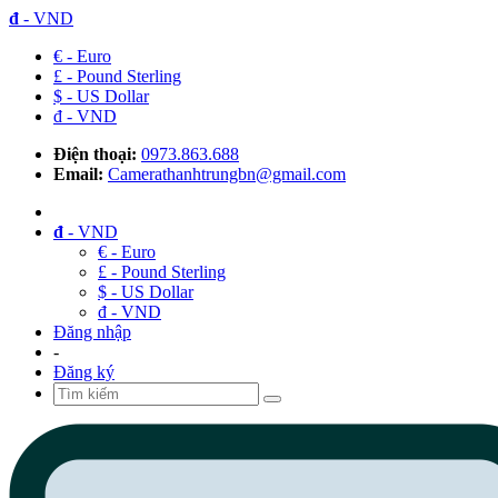
đ
- VND
€ - Euro
£ - Pound Sterling
$ - US Dollar
đ - VND
Điện thoại:
0973.863.688
Email:
Camerathanhtrungbn@gmail.com
đ
- VND
€ - Euro
£ - Pound Sterling
$ - US Dollar
đ - VND
Đăng nhập
-
Đăng ký