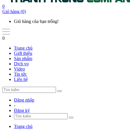
0
Giỏ hàng
(0)
Giỏ hàng của bạn trống!
0
Trang chủ
Giới thiệu
Sản phẩm
Dịch vụ
Video
Tin tức
Liên hệ
Đăng nhập
-
Đăng ký
Trang chủ