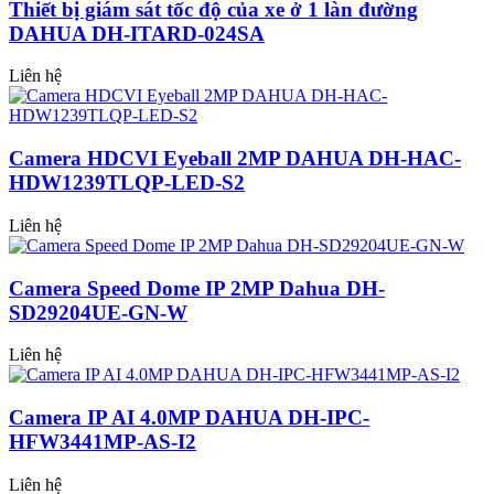
Thiết bị giám sát tốc độ của xe ở 1 làn đường
DAHUA DH-ITARD-024SA
Liên hệ
Camera HDCVI Eyeball 2MP DAHUA DH-HAC-
HDW1239TLQP-LED-S2
Liên hệ
Camera Speed Dome IP 2MP Dahua DH-
SD29204UE-GN-W
Liên hệ
Camera IP AI 4.0MP DAHUA DH-IPC-
HFW3441MP-AS-I2
Liên hệ