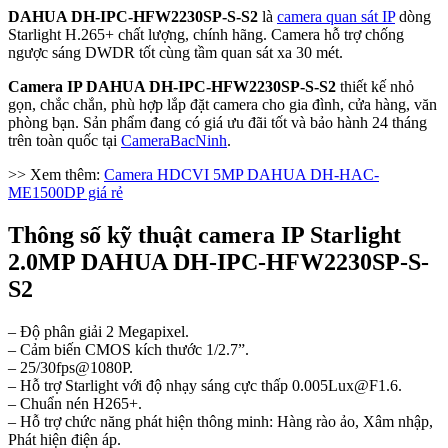
DAHUA DH-IPC-HFW2230SP-S-S2
là
camera quan sát IP
dòng
Starlight H.265+ chất lượng, chính hãng. Camera hỗ trợ chống
ngược sáng DWDR tốt cùng tầm quan sát xa 30 mét.
Camera IP DAHUA DH-IPC-HFW2230SP-S-S2
thiết kế nhỏ
gọn, chắc chắn, phù hợp lắp đặt camera cho gia đình, cửa hàng, văn
phòng bạn. Sản phẩm đang có giá ưu đãi tốt và bảo hành 24 tháng
trên toàn quốc tại
CameraBacNinh
.
>> Xem thêm:
Camera HDCVI 5MP DAHUA DH-HAC-
ME1500DP giá rẻ
Thông số kỹ thuật camera IP Starlight
2.0MP DAHUA DH-IPC-HFW2230SP-S-
S2
– Độ phân giải 2 Megapixel.
– Cảm biến CMOS kích thước 1/2.7”.
– 25/30fps@1080P.
– Hỗ trợ Starlight với độ nhạy sáng cực thấp 0.005Lux@F1.6.
– Chuẩn nén H265+.
– Hỗ trợ chức năng phát hiện thông minh: Hàng rào ảo, Xâm nhập,
Phát hiện điện áp.