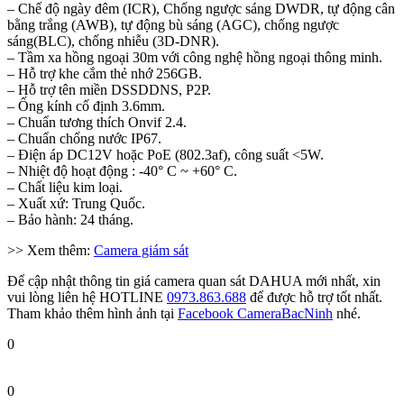
– Chế độ ngày đêm (ICR), Chống ngược sáng DWDR, tự động cân
bằng trắng (AWB), tự động bù sáng (AGC), chống ngược
sáng(BLC), chống nhiễu (3D-DNR).
– Tầm xa hồng ngoại 30m với công nghệ hồng ngoại thông minh.
– Hỗ trợ khe cắm thẻ nhớ 256GB.
– Hỗ trợ tên miền DSSDDNS, P2P.
– Ống kính cố định 3.6mm.
– Chuẩn tương thích Onvif 2.4.
– Chuẩn chống nước IP67.
– Điện áp DC12V hoặc PoE (802.3af), công suất <5W.
– Nhiệt độ hoạt động : -40° C ~ +60° C.
– Chất liệu kim loại.
– Xuất xứ: Trung Quốc.
– Bảo hành: 24 tháng.
>> Xem thêm:
Camera giám sát
Để cập nhật thông tin giá camera quan sát DAHUA mới nhất, xin
vui lòng liên hệ HOTLINE
0973.863.688
để được hỗ trợ tốt nhất.
Tham khảo thêm hình ảnh tại
Facebook CameraBacNinh
nhé.
0
0