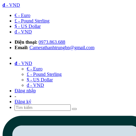
đ
- VND
€ - Euro
£ - Pound Sterling
$ - US Dollar
đ - VND
Điện thoại:
0973.863.688
Email:
Camerathanhtrungbn@gmail.com
đ
- VND
€ - Euro
£ - Pound Sterling
$ - US Dollar
đ - VND
Đăng nhập
-
Đăng ký