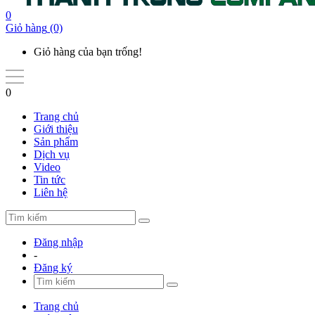
0
Giỏ hàng
(0)
Giỏ hàng của bạn trống!
0
Trang chủ
Giới thiệu
Sản phẩm
Dịch vụ
Video
Tin tức
Liên hệ
Đăng nhập
-
Đăng ký
Trang chủ