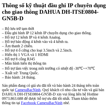
Thông số kỹ thuật đầu ghi IP chuyên dụng
cho giao thông DAHUA DH-ITSE0804-
GN5B-D
– Bộ lưu trữ tạm thời
– Đầu ghi hình IP 12 kênh IP chuyên dụng cho giao thông.
– Hỗ trợ 12 kênh IP và 4 kênh Analog.
– Hỗ trợ báo động 4 kênh vào và 4 kênh ra.
– Âm thanh 2 chiều.
– Hỗ trợ 4 ổ cứng cho loại 3.5inch và 2.5inch.
– Hiển thị 1 VGA và 1 HDMI
– Hỗ trợ 8 cổng RJ45
– Màn hình hiển thị thông tin
– Hỗ trợ làm việc trong môi trường có nhiệt độ -30℃~+70℃
– Xuất xứ: Trung Quốc.
– Bảo hành: 24 tháng.
Sản phẩm đang có giá ưu đãi tốt và bảo hành 24 tháng trên toàn
quốc tại
CameraBacNinh
. Quý khách có nhu cầu tư vấn và giá bán
DAHUA DH-ITSE0804-GN5B-D xin vui lòng liên hệ Hotline
0973.863.688 để được hỗ trợ ưu đãi tốt nhất. Tham khảo thêm
thông tin tại
Facebook CameraBacNinh
nhé.