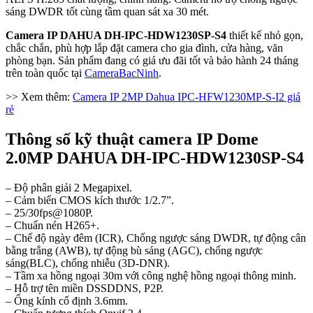
sáng DWDR tốt cùng tầm quan sát xa 30 mét.
Camera IP DAHUA DH-IPC-HDW1230SP-S4
thiết kế nhỏ gọn,
chắc chắn, phù hợp lắp đặt camera cho gia đình, cửa hàng, văn
phòng bạn. Sản phẩm đang có giá ưu đãi tốt và bảo hành 24 tháng
trên toàn quốc tại
CameraBacNinh
.
>> Xem thêm:
Camera IP 2MP Dahua IPC-HFW1230MP-S-I2 giá
rẻ
Thông số kỹ thuật camera IP Dome
2.0MP DAHUA DH-IPC-HDW1230SP-S4
– Độ phân giải 2 Megapixel.
– Cảm biến CMOS kích thước 1/2.7”.
– 25/30fps@1080P.
– Chuẩn nén H265+.
– Chế độ ngày đêm (ICR), Chống ngược sáng DWDR, tự động cân
bằng trắng (AWB), tự động bù sáng (AGC), chống ngược
sáng(BLC), chống nhiễu (3D-DNR).
– Tầm xa hồng ngoại 30m với công nghệ hồng ngoại thông minh.
– Hỗ trợ tên miền DSSDDNS, P2P.
– Ống kính cố định 3.6mm.