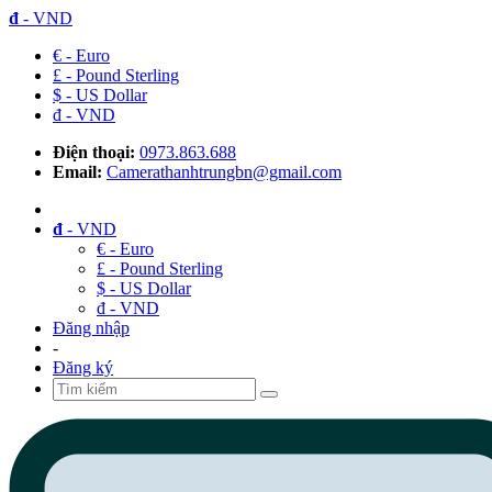
đ
- VND
€ - Euro
£ - Pound Sterling
$ - US Dollar
đ - VND
Điện thoại:
0973.863.688
Email:
Camerathanhtrungbn@gmail.com
đ
- VND
€ - Euro
£ - Pound Sterling
$ - US Dollar
đ - VND
Đăng nhập
-
Đăng ký