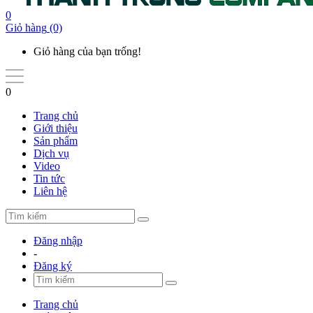
0
Giỏ hàng
(0)
Giỏ hàng của bạn trống!
0
Trang chủ
Giới thiệu
Sản phẩm
Dịch vụ
Video
Tin tức
Liên hệ
Đăng nhập
-
Đăng ký
Trang chủ