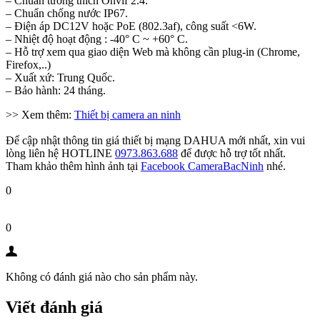
– Chuẩn tương thích Onvif 2.4.
– Chuẩn chống nước IP67.
– Điện áp DC12V hoặc PoE (802.3af), công suất <6W.
– Nhiệt độ hoạt động : -40° C ~ +60° C.
– Hỗ trợ xem qua giao diện Web mà không cần plug-in (Chrome,
Firefox,..)
– Xuất xứ: Trung Quốc.
– Bảo hành: 24 tháng.
>> Xem thêm:
Thiết bị camera an ninh
Để cập nhật thông tin giá thiết bị mạng DAHUA mới nhất, xin vui
lòng liên hệ HOTLINE
0973.863.688
để được hỗ trợ tốt nhất.
Tham khảo thêm hình ảnh tại
Facebook CameraBacNinh
nhé.
0
0
Không có đánh giá nào cho sản phẩm này.
Viết đánh giá