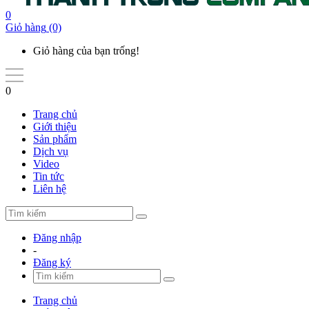
0
Giỏ hàng
(0)
Giỏ hàng của bạn trống!
0
Trang chủ
Giới thiệu
Sản phẩm
Dịch vụ
Video
Tin tức
Liên hệ
Đăng nhập
-
Đăng ký
Trang chủ