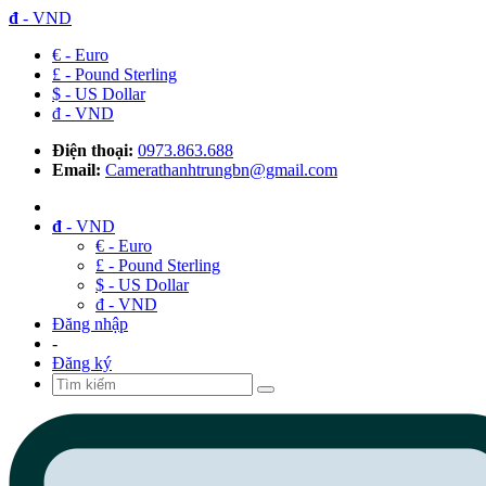
đ
- VND
€ - Euro
£ - Pound Sterling
$ - US Dollar
đ - VND
Điện thoại:
0973.863.688
Email:
Camerathanhtrungbn@gmail.com
đ
- VND
€ - Euro
£ - Pound Sterling
$ - US Dollar
đ - VND
Đăng nhập
-
Đăng ký