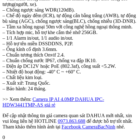
tượng(người, xe).
– Chống ngược sáng WDR(120dB).
– Chế độ ngày đêm (ICR), tự động cân bằng trắng (AWB), tự động
bù sáng (AGC), chống ngược sáng(BLC), chống nhiễu (3D-DNR).
– Tầm xa hồng ngoại 50m với công nghệ hồng ngoại thông minh.
– Tích hợp mic, hỗ trợ khe cắm thẻ nhớ 256GB.
– 1/1 Alarm in/out, 1/1 audio in/out.
– Hỗ trợ tên miền DSSDDNS, P2P.
– Ống kính cố định 3.6mm.
– Chuẩn tương thích Onvif 2.4.
– Chuẩn chống nước IP67, chống va đập IK10.
– Điện áp DC12V hoặc PoE (802.3af), công suất <5.2W.
– Nhiệt độ hoạt động: -40° C ~ +60° C.
– Chất liệu kim loại.
– Xuất xứ: Trung Quốc.
– Bảo hành: 24 tháng.
>> Xem thêm:
Camera IP AI 4.0MP DAHUA IPC-
HDW3441TMP-AS giá rẻ
Để cập nhật thông tin giá camera quan sát DAHUA mới nhất, xin
vui lòng liên hệ HOTLINE
0973.863.688
để được hỗ trợ tốt nhất.
Tham khảo thêm hình ảnh tại
Facebook CameraBacNinh
nhé.
0