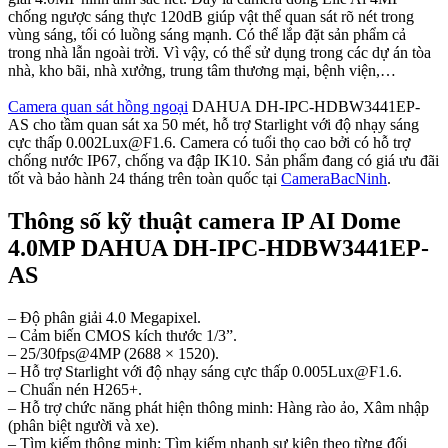
chống ngược sáng thực 120dB giúp vật thể quan sát rõ nét trong
vùng sáng, tối có luồng sáng mạnh. Có thể lắp đặt sản phẩm cả
trong nhà lẫn ngoài trời. Vì vậy, có thể sử dụng trong các dự án tòa
nhà, kho bãi, nhà xưởng, trung tâm thương mại, bệnh viện,…
Camera quan sát hồng ngoại
DAHUA DH-IPC-HDBW3441EP-
AS cho tầm quan sát xa 50 mét, hỗ trợ Starlight với độ nhạy sáng
cực thấp 0.002Lux@F1.6. Camera có tuổi thọ cao bởi có hỗ trợ
chống nước IP67, chống va đập IK10. Sản phẩm đang có giá ưu đãi
tốt và bảo hành 24 tháng trên toàn quốc tại
CameraBacNinh
.
Thông số kỹ thuật camera IP AI Dome
4.0MP DAHUA DH-IPC-HDBW3441EP-
AS
– Độ phân giải 4.0 Megapixel.
– Cảm biến CMOS kích thước 1/3”.
– 25/30fps@4MP (2688 × 1520).
– Hỗ trợ Starlight với độ nhạy sáng cực thấp 0.005Lux@F1.6.
– Chuẩn nén H265+.
– Hỗ trợ chức năng phát hiện thông minh: Hàng rào ảo, Xâm nhập
(phân biệt người và xe).
– Tìm kiếm thông minh: Tìm kiếm nhanh sự kiện theo từng đối