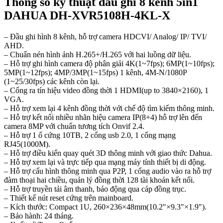
Thông số kỹ thuật đầu ghi 8 kênh 5in1
DAHUA DH-XVR5108H-4KL-X
– Đầu ghi hình 8 kênh, hỗ trợ camera HDCVI/ Analog/ IP/ TVI/
AHD.
– Chuẩn nén hình ảnh H.265+/H.265 với hai luồng dữ liệu.
– Hỗ trợ ghi hình camera độ phân giải 4K(1~7fps); 6MP(1~10fps);
5MP(1~12fps); 4MP/3MP(1~15fps) 1 kênh, 4M-N/1080P
(1~25/30fps) các kênh còn lại.
– Cổng ra tín hiệu video đồng thời 1 HDMI(up to 3840×2160), 1
VGA.
– Hỗ trợ xem lại 4 kênh đồng thời với chế độ tìm kiếm thông minh.
– Hỗ trợ kết nối nhiều nhãn hiệu camera IP(8+4) hỗ trợ lên đến
camera 8MP với chuẩn tương tích Onvif 2.4.
– Hỗ trợ 1 ổ cứng 10TB, 2 cổng usb 2.0, 1 cổng mạng
RJ45(1000M).
– Hỗ trợ điều kiển quay quét 3D thông minh với giao thức Dahua.
– Hỗ trợ xem lại và trực tiếp qua mạng máy tính thiết bị di động.
– Hỗ trợ cấu hình thông minh qua P2P, 1 cổng audio vào ra hỗ trợ
đàm thoại hai chiều, quản lý đồng thời 128 tài khoản kết nối.
– Hỗ trợ truyền tải âm thanh, báo động qua cáp đồng trục.
– Thiết kế nút reset cứng trên mainboard.
– Kích thước: Compact 1U, 260×236×48mm(10.2″×9.3″×1.9″).
– Bảo hành: 24 tháng.