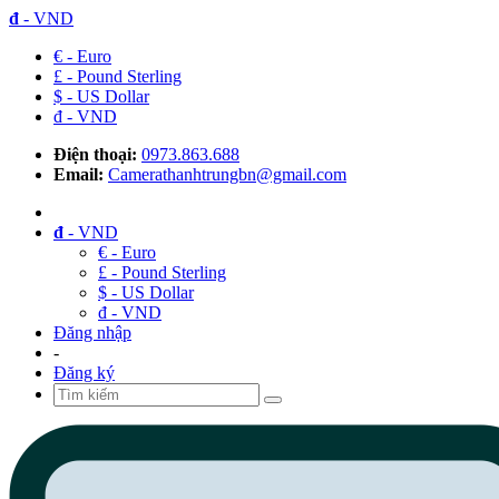
đ
- VND
€ - Euro
£ - Pound Sterling
$ - US Dollar
đ - VND
Điện thoại:
0973.863.688
Email:
Camerathanhtrungbn@gmail.com
đ
- VND
€ - Euro
£ - Pound Sterling
$ - US Dollar
đ - VND
Đăng nhập
-
Đăng ký