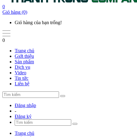
0
Giỏ hàng
(0)
Giỏ hàng của bạn trống!
0
Trang chủ
Giới thiệu
Sản phẩm
Dịch vụ
Video
Tin tức
Liên hệ
Đăng nhập
-
Đăng ký
Trang chủ