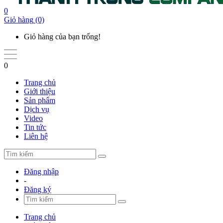
0
Giỏ hàng
(0)
Giỏ hàng của bạn trống!
0
Trang chủ
Giới thiệu
Sản phẩm
Dịch vụ
Video
Tin tức
Liên hệ
Đăng nhập
-
Đăng ký
Trang chủ