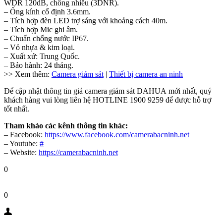
WDR 120dB, chống nhiễu (3DNR).
– Ống kính cố định 3.6mm.
– Tích hợp đèn LED trợ sáng với khoảng cách 40m.
– Tích hợp Mic ghi âm.
– Chuẩn chống nước IP67.
– Vỏ nhựa & kim loại.
– Xuất xứ: Trung Quốc.
– Bảo hành: 24 tháng.
>> Xem thêm:
Camera giám sát
|
Thiết bị camera an ninh
Để cập nhật thông tin giá camera giám sát DAHUA mới nhất, quý
khách hàng vui lòng liên hệ HOTLINE 1900 9259 để được hỗ trợ
tốt nhất.
Tham khảo các kênh thông tin khác:
– Facebook:
https://www.facebook.com/camerabacninh.net
– Youtube:
#
– Website:
https://camerabacninh.net
0
0