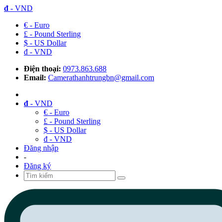
đ
- VND
€ - Euro
£ - Pound Sterling
$ - US Dollar
đ - VND
Điện thoại:
0973.863.688
Email:
Camerathanhtrungbn@gmail.com
đ
- VND
€ - Euro
£ - Pound Sterling
$ - US Dollar
đ - VND
Đăng nhập
-
Đăng ký