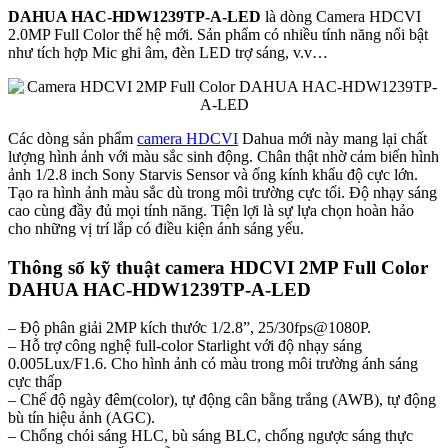
DAHUA HAC-HDW1239TP-A-LED
là dòng Camera HDCVI
2.0MP Full Color thế hệ mới. Sản phẩm có nhiều tính năng nổi bật
như tích hợp Mic ghi âm, đèn LED trợ sáng, v.v…
Các dòng sản phẩm
camera HDCVI
Dahua mới này mang lại chất
lượng hình ảnh với màu sắc sinh động. Chân thật nhờ cảm biến hình
ảnh 1/2.8 inch Sony Starvis Sensor và ống kính khẩu độ cực lớn.
Tạo ra hình ảnh màu sắc dù trong môi trường cực tối. Độ nhạy sáng
cao cùng đầy đủ mọi tính năng. Tiện lợi là sự lựa chọn hoàn hảo
cho những vị trí lắp có điều kiện ánh sáng yếu.
Thông số kỹ thuật camera HDCVI 2MP Full Color
DAHUA HAC-HDW1239TP-A-LED
– Độ phân giải 2MP kích thước 1/2.8”, 25/30fps@1080P.
– Hỗ trợ công nghệ full-color Starlight với độ nhạy sáng
0.005Lux/F1.6. Cho hình ảnh có màu trong môi trường ánh sáng
cực thấp
– Chế độ ngày đêm(color), tự động cân bằng trắng (AWB), tự động
bù tín hiệu ảnh (AGC).
– Chống chói sáng HLC, bù sáng BLC, chống ngược sáng thực