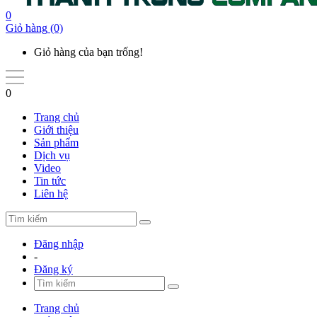
0
Giỏ hàng
(0)
Giỏ hàng của bạn trống!
0
Trang chủ
Giới thiệu
Sản phẩm
Dịch vụ
Video
Tin tức
Liên hệ
Đăng nhập
-
Đăng ký
Trang chủ