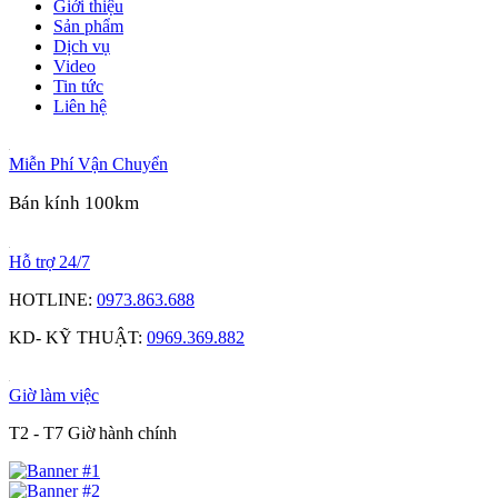
Giới thiệu
Sản phẩm
Dịch vụ
Video
Tin tức
Liên hệ
Miễn Phí Vận Chuyển
Bán kính 100km
Hỗ trợ 24/7
HOTLINE:
0973.863.688
KD- KỸ THUẬT:
0969.369.882
Giờ làm việc
T2 - T7 Giờ hành chính