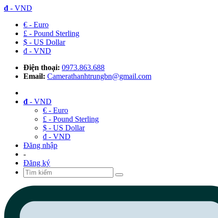
đ
- VND
€ - Euro
£ - Pound Sterling
$ - US Dollar
đ - VND
Điện thoại:
0973.863.688
Email:
Camerathanhtrungbn@gmail.com
đ
- VND
€ - Euro
£ - Pound Sterling
$ - US Dollar
đ - VND
Đăng nhập
-
Đăng ký