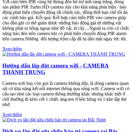
Với cảm biến PIR cùng hệ thống đèn hỗ trợ ánh sáng trắng, dòng
sản phẩm PIR Turbo HD camera này cho khả năng phát hiện / báo
động phát hiện chuyển động rất chính xác, đồng thời hạn chế tối đa
các cảnh báo giả. Kết quả: Kết hợp cảm biến PIR vào camera giúp
cho đầu ghi có thể giảm được những báo động giả từ những vật
không phát ra hồng ngoại như đồ vật, lá cây…Ngoài ra còn có chức
năng báo đèn trên camera khi có phát hiện chuyển động PIR alarm
trên camera.Những đối tượng trộm cắp đã bị dằn mặt ngay tức thì.
Xem thêm
Hướng dẫn lắp đặt camera wifi - CAMERA
THÀNH TRUNG
Camera wifi hay còn gọi là camera không dây, là dòng camera quan
sát có khả năng kết nối internet thông qua sóng wifi. Camera wifi có
cấu tạo như các loại camera thông thường khác nhưng khác biệt ở
chỗ thường đi kèm với 1 chiếc ăng-ten ở bên hông và 1 khe lắp thẻ
nhớ.
Xem thêm
Dịch vụ lắp đặt sửa chữa bảo trì camera tại Bắc