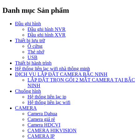
Danh mục Sản phẩm
Đầu ghi hình
Đầu ghi hình NVR
Đầu ghi hình XVR
Thiết bị lưu trữ
Ổ cứng
Thẻ nhớ
USB
Thiết bị hành trình
Hệ thống liên lạc wifi nhà thông minh
DỊCH VỤ LẮP ĐẶT CAMERA BẮC NINH
LẮP ĐẶT TRỌN GÓI 2 MẮT CAMERA TẠI BẮC
NINH
Chuông hình
Hệ thống liên lạc ip
Hệ thống liên lạc wifi
CAMERA
Camera Dahua
Camera giá rẻ
Camera HDCVI
CAMERA HIKVISION
CAMERA IP