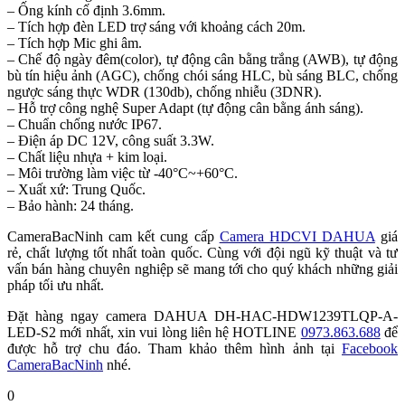
– Ống kính cố định 3.6mm.
– Tích hợp đèn LED trợ sáng với khoảng cách 20m.
– Tích hợp Mic ghi âm.
– Chế độ ngày đêm(color), tự động cân bằng trắng (AWB), tự động
bù tín hiệu ảnh (AGC), chống chói sáng HLC, bù sáng BLC, chống
ngược sáng thực WDR (130db), chống nhiễu (3DNR).
– Hỗ trợ công nghệ Super Adapt (tự động cân bằng ánh sáng).
– Chuẩn chống nước IP67.
– Điện áp DC 12V, công suất 3.3W.
– Chất liệu nhựa + kim loại.
– Môi trường làm việc từ -40°C~+60°C.
– Xuất xứ: Trung Quốc.
– Bảo hành: 24 tháng.
CameraBacNinh cam kết cung cấp
Camera HDCVI DAHUA
giá
rẻ, chất lượng tốt nhất toàn quốc. Cùng với đội ngũ kỹ thuật và tư
vấn bán hàng chuyên nghiệp sẽ mang tới cho quý khách những giải
pháp tối ưu nhất.
Đặt hàng ngay camera DAHUA DH-HAC-HDW1239TLQP-A-
LED-S2 mới nhất, xin vui lòng liên hệ HOTLINE
0973.863.688
để
được hỗ trợ chu đáo. Tham khảo thêm hình ảnh tại
Facebook
CameraBacNinh
nhé.
0