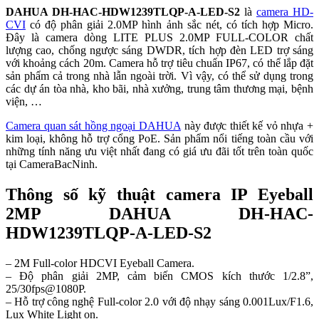
DAHUA DH-HAC-HDW1239TLQP-A-LED-S2
là
camera HD-
CVI
có độ phân giải 2.0MP hình ảnh sắc nét, có tích hợp Micro.
Đây là camera dòng LITE PLUS 2.0MP FULL-COLOR chất
lượng cao, chống ngược sáng DWDR, tích hợp đèn LED trợ sáng
với khoảng cách 20m. Camera hỗ trợ tiêu chuẩn IP67, có thể lắp đặt
sản phẩm cả trong nhà lẫn ngoài trời. Vì vậy, có thể sử dụng trong
các dự án tòa nhà, kho bãi, nhà xưởng, trung tâm thương mại, bệnh
viện, …
Camera quan sát hồng ngoại DAHUA
này được thiết kế vỏ nhựa +
kim loại, không hỗ trợ cổng PoE. Sản phẩm nổi tiếng toàn cầu với
những tính năng ưu việt nhất đang có giá ưu đãi tốt trên toàn quốc
tại CameraBacNinh.
Thông số kỹ thuật camera IP Eyeball
2MP DAHUA DH-HAC-
HDW1239TLQP-A-LED-S2
– 2M Full-color HDCVI Eyeball Camera.
– Độ phân giải 2MP, cảm biến CMOS kích thước 1/2.8”,
25/30fps@1080P.
– Hỗ trợ công nghệ Full-color 2.0 với độ nhạy sáng 0.001Lux/F1.6,
Lux White Light on.