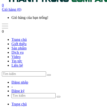
0
Giỏ hàng
(0)
Giỏ hàng của bạn trống!
0
Trang chủ
Giới thiệu
Sản phẩm
Dịch vụ
Video
Tin tức
Liên hệ
Đăng nhập
-
Đăng ký
Trang chủ