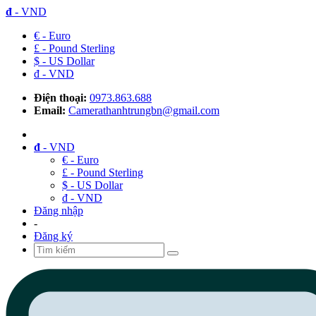
đ
- VND
€ - Euro
£ - Pound Sterling
$ - US Dollar
đ - VND
Điện thoại:
0973.863.688
Email:
Camerathanhtrungbn@gmail.com
đ
- VND
€ - Euro
£ - Pound Sterling
$ - US Dollar
đ - VND
Đăng nhập
-
Đăng ký