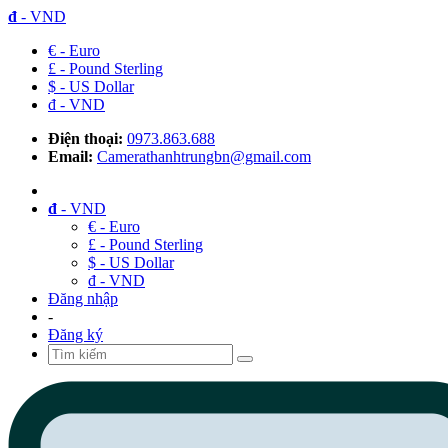
đ
- VND
€ - Euro
£ - Pound Sterling
$ - US Dollar
đ - VND
Điện thoại:
0973.863.688
Email:
Camerathanhtrungbn@gmail.com
đ
- VND
€ - Euro
£ - Pound Sterling
$ - US Dollar
đ - VND
Đăng nhập
-
Đăng ký