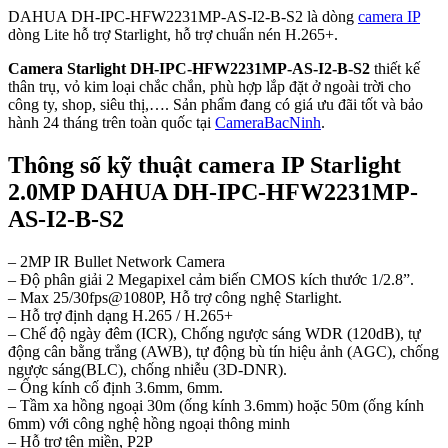
DAHUA DH-IPC-HFW2231MP-AS-I2-B-S2 là dòng
camera IP
dòng Lite hỗ trợ Starlight, hỗ trợ chuẩn nén H.265+.
Camera Starlight DH-IPC-HFW2231MP-AS-I2-B-S2
thiết kế
thân trụ, vỏ kim loại chắc chắn, phù hợp lắp đặt ở ngoài trời cho
công ty, shop, siêu thị,…. Sản phẩm đang có giá ưu đãi tốt và bảo
hành 24 tháng trên toàn quốc tại
CameraBacNinh
.
Thông số kỹ thuật camera IP Starlight
2.0MP DAHUA DH-IPC-HFW2231MP-
AS-I2-B-S2
– 2MP IR Bullet Network Camera
– Độ phân giải 2 Megapixel cảm biến CMOS kích thước 1/2.8”.
– Max 25/30fps@1080P, Hỗ trợ công nghệ Starlight.
– Hỗ trợ định dạng H.265 / H.265+
– Chế độ ngày đêm (ICR), Chống ngược sáng WDR (120dB), tự
động cân bằng trắng (AWB), tự động bù tín hiệu ảnh (AGC), chống
ngược sáng(BLC), chống nhiễu (3D-DNR).
– Ống kính cố định 3.6mm, 6mm.
– Tầm xa hồng ngoại 30m (ống kính 3.6mm) hoặc 50m (ống kính
6mm) với công nghệ hồng ngoại thông minh
– Hỗ trợ tên miền, P2P