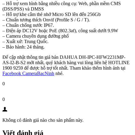
– Hỗ trợ xem hình bằng nhiều công cụ: Web, phần mềm CMS
(DSS/PSS) và DMSS
– Hỗ trợ khe cắm thẻ nhớ Micro SD lên đến 256Gb
– Chuẩn tương thích Onvif (Profile S / G / T).
– Chuẩn chống nước IP67.
– Điện áp DC12V hoặc PoE (802.3af), công suất dưới 9.9W
– Camera chuyên dụng đường phố
– Xuất xứ: Trung Quốc.
– Bảo hành: 24 tháng.
Để cập nhật thông tin giá bán DAHUA DH-IPC-HFW2231MP-
AS-I2-B-S2 mới nhất, quý khách hàng vui lòng liên hệ HOTLINE
1900 9259 để được hỗ trợ tốt nhất. Tham khảo thêm hình ảnh tại
Facebook CameraBacNinh
nhé.
0
0
Không có đánh giá nào cho sản phẩm này.
Viết đánh giá