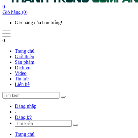
0
Giỏ hàng
(0)
Giỏ hàng của bạn trống!
0
Trang chủ
Giới thiệu
Sản phẩm
Dịch vụ
Video
Tin tức
Liên hệ
Đăng nhập
-
Đăng ký
Trang chủ