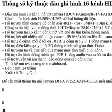
Thông số kỹ thuật đầu ghi hình 16 k
– Đầu ghi hình 16 kênh, hỗ trợ camera HDCVI/Analog/IP/TVI/AHD
– Chuẩn nén hình ảnh H.265+/H.265 với hai luồng dữ liệu.
– Hỗ trợ ghi hình camera độ phân giải 4K(1~7fps); 6MP(1~10fps);
– Cổng ra tín hiệu video đồng thời 1 HDMI(up to 3840×2160),1 VG
– Hỗ trợ xem lại 16 kênh đồng thời với chế độ tìm kiếm thông minh.
– Hỗ trợ kết nối nhiều nhãn hiệu camera IP(16+8) hỗ trợ lên đến cam
– Hỗ trợ 2 ổ cứng, mỗi ổ tối đa 10TB, 2 cổng usb 2.0, 1 cổng mạng
– Hỗ trợ điều kiển quay quét 3D thông minh với giao thức Dahua
– Hỗ trợ xem lại và trực tiếp qua mạng máy tính thiết bị di động.
– Hỗ trợ cấu hình thông minh qua P2P, 1 cổng audio vào ra hỗ trợ đàm 
– Hỗ trợ truyền tải âm thanh, báo động qua cáp đồng trục.
– Thiết kế nút reset cứng trên mainboard.
– Bảo hành: 24 tháng
– Xuất xứ Trung Quốc
Để cập nhật thông tin giá camera DH-XVR5216AN-4KL-X mới nhất
0
0