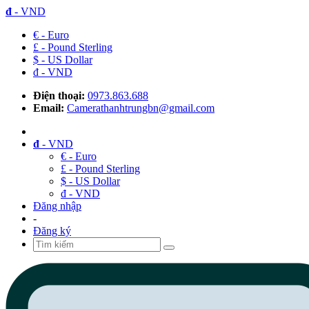
đ
- VND
€ - Euro
£ - Pound Sterling
$ - US Dollar
đ - VND
Điện thoại:
0973.863.688
Email:
Camerathanhtrungbn@gmail.com
đ
- VND
€ - Euro
£ - Pound Sterling
$ - US Dollar
đ - VND
Đăng nhập
-
Đăng ký