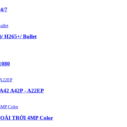
4/7
 H265+/ Bullet
1080
A42 A42P - A22EP
OÀI TRỜI 4MP Color