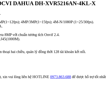
ênh HDCVI DAHUA DH-XVR5216AN-4KL-X
.
 5MP(1~12fps); 4MP/3MP(1~15fps); 4M-N/1080P (1~25/30fps).
A.
era 8MP với chuẩn tương tích Onvif 2.4.
 RJ45(1000M).
thoại hai chiều, quản lý đồng thời 128 tài khoản kết nối.
, xin vui lòng liên hệ HOTLINE
0973.863.688
để được hỗ trợ tốt nhấ