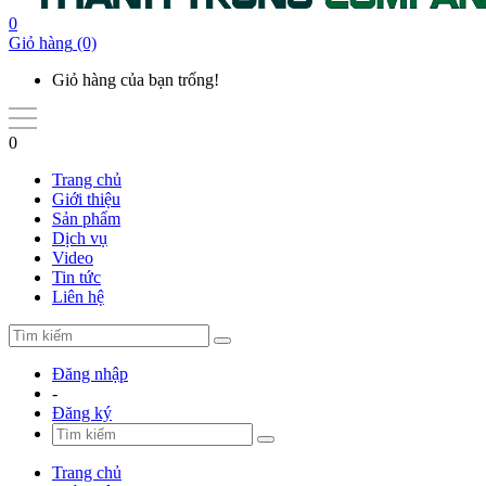
0
Giỏ hàng
(0)
Giỏ hàng của bạn trống!
0
Trang chủ
Giới thiệu
Sản phẩm
Dịch vụ
Video
Tin tức
Liên hệ
Đăng nhập
-
Đăng ký
Trang chủ