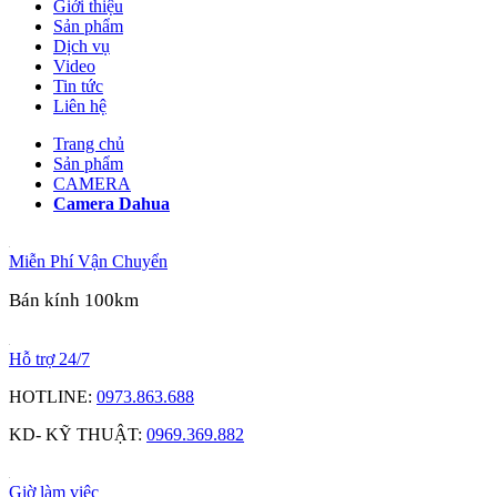
Giới thiệu
Sản phẩm
Dịch vụ
Video
Tin tức
Liên hệ
Trang chủ
Sản phẩm
CAMERA
Camera Dahua
Miễn Phí Vận Chuyển
Bán kính 100km
Hỗ trợ 24/7
HOTLINE:
0973.863.688
KD- KỸ THUẬT:
0969.369.882
Giờ làm việc