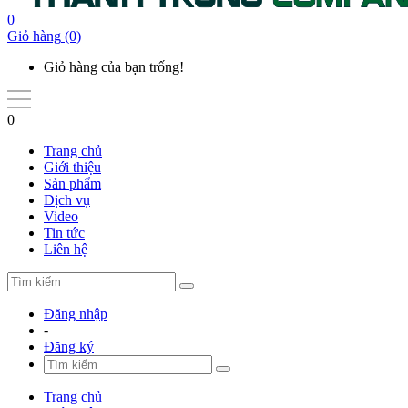
0
Giỏ hàng
(0)
Giỏ hàng của bạn trống!
0
Trang chủ
Giới thiệu
Sản phẩm
Dịch vụ
Video
Tin tức
Liên hệ
Đăng nhập
-
Đăng ký
Trang chủ