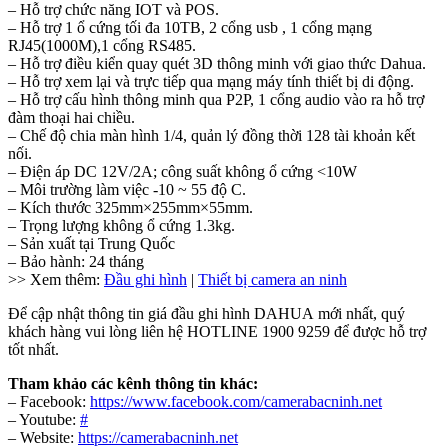
– Hỗ trợ chức năng IOT và POS.
– Hỗ trợ 1 ổ cứng tối đa 10TB, 2 cổng usb , 1 cổng mạng
RJ45(1000M),1 cổng RS485.
– Hỗ trợ điều kiển quay quét 3D thông minh với giao thức Dahua.
– Hỗ trợ xem lại và trực tiếp qua mạng máy tính thiết bị di động.
– Hỗ trợ cấu hình thông minh qua P2P, 1 cổng audio vào ra hỗ trợ
đàm thoại hai chiều.
– Chế độ chia màn hình 1/4, quản lý đồng thời 128 tài khoản kết
nối.
– Điện áp DC 12V/2A; công suất không ổ cứng <10W
– Môi trường làm việc -10 ~ 55 độ C.
– Kích thước 325mm×255mm×55mm.
– Trọng lượng không ổ cứng 1.3kg.
– Sản xuất tại Trung Quốc
– Bảo hành: 24 tháng
>> Xem thêm:
Đầu ghi hình
|
Thiết bị camera an ninh
Để cập nhật thông tin giá đầu ghi hình DAHUA mới nhất, quý
khách hàng vui lòng liên hệ HOTLINE 1900 9259 để được hỗ trợ
tốt nhất.
Tham khảo các kênh thông tin khác:
– Facebook:
https://www.facebook.com/camerabacninh.net
– Youtube:
#
– Website:
https://camerabacninh.net