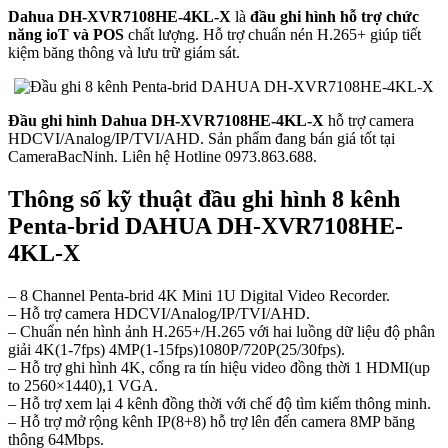
Dahua DH-XVR7108HE-4KL-X
là
đầu ghi hình hỗ trợ chức
năng ioT và POS
chất lượng. Hỗ trợ chuẩn nén H.265+ giúp tiết
kiệm băng thông và lưu trữ giám sát.
Đầu ghi hình Dahua DH-XVR7108HE-4KL-X
hỗ trợ camera
HDCVI/Analog/IP/TVI/AHD. Sản phẩm đang bán giá tốt tại
CameraBacNinh. Liên hệ Hotline 0973.863.688.
Thông số kỹ thuật đầu ghi hình 8 kênh
Penta-brid DAHUA DH-XVR7108HE-
4KL-X
– 8 Channel Penta-brid 4K Mini 1U Digital Video Recorder.
– Hỗ trợ camera HDCVI/Analog/IP/TVI/AHD.
– Chuẩn nén hình ảnh H.265+/H.265 với hai luồng dữ liệu độ phân
giải 4K(1-7fps) 4MP(1-15fps)1080P/720P(25/30fps).
– Hỗ trợ ghi hình 4K, cổng ra tín hiệu video đồng thời 1 HDMI(up
to 2560×1440),1 VGA.
– Hỗ trợ xem lại 4 kênh đồng thời với chế độ tìm kiếm thông minh.
– Hỗ trợ mở rộng kênh IP(8+8) hỗ trợ lên đến camera 8MP băng
thông 64Mbps.