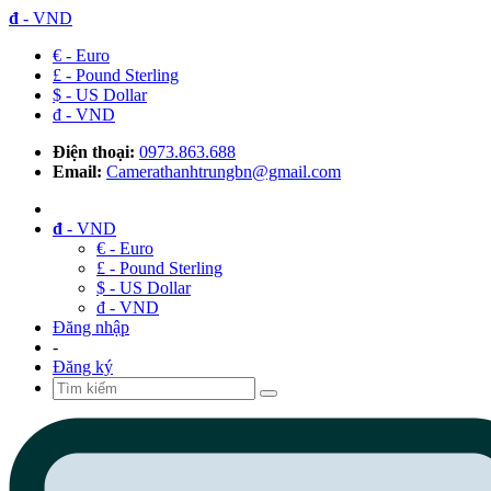
đ
- VND
€ - Euro
£ - Pound Sterling
$ - US Dollar
đ - VND
Điện thoại:
0973.863.688
Email:
Camerathanhtrungbn@gmail.com
đ
- VND
€ - Euro
£ - Pound Sterling
$ - US Dollar
đ - VND
Đăng nhập
-
Đăng ký