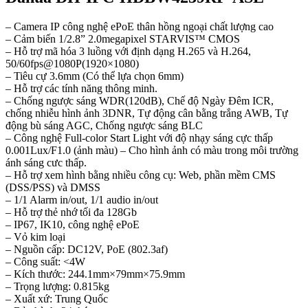
– Camera IP công nghệ ePoE thân hồng ngoại chất lượng cao
– Cảm biến 1/2.8” 2.0megapixel STARVIS™ CMOS
– Hỗ trợ mã hóa 3 luồng với định dạng H.265 và H.264,
50/60fps@1080P(1920×1080)
– Tiêu cự 3.6mm (Có thể lựa chọn 6mm)
– Hỗ trợ các tính năng thông minh.
– Chống ngược sáng WDR(120dB), Chế độ Ngày Đêm ICR,
chống nhiễu hình ảnh 3DNR, Tự động cân bằng trắng AWB, Tự
động bù sáng AGC, Chống ngược sáng BLC
– Công nghệ Full-color Start Light với độ nhạy sáng cực thấp
0.001Lux/F1.0 (ảnh màu) – Cho hình ảnh có màu trong môi trường
ánh sáng cưc thấp.
– Hỗ trợ xem hình bằng nhiều công cụ: Web, phần mềm CMS
(DSS/PSS) và DMSS
– 1/1 Alarm in/out, 1/1 audio in/out
– Hỗ trợ thẻ nhớ tối đa 128Gb
– IP67, IK10, công nghệ ePoE
– Vỏ kim loại
– Nguồn cấp: DC12V, PoE (802.3af)
– Công suất: <4W
– Kích thước: 244.1mm×79mm×75.9mm
– Trọng lượng: 0.815kg
– Xuất xứ: Trung Quốc