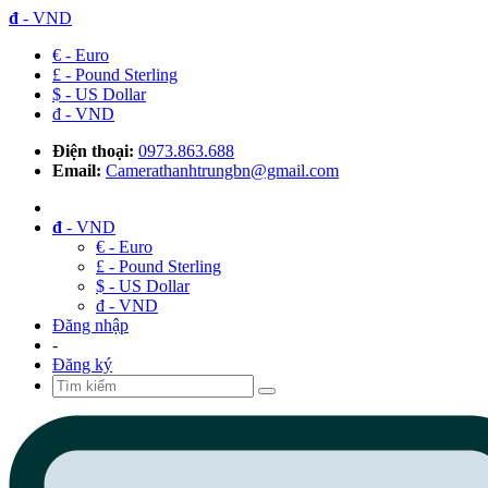
đ
- VND
€ - Euro
£ - Pound Sterling
$ - US Dollar
đ - VND
Điện thoại:
0973.863.688
Email:
Camerathanhtrungbn@gmail.com
đ
- VND
€ - Euro
£ - Pound Sterling
$ - US Dollar
đ - VND
Đăng nhập
-
Đăng ký