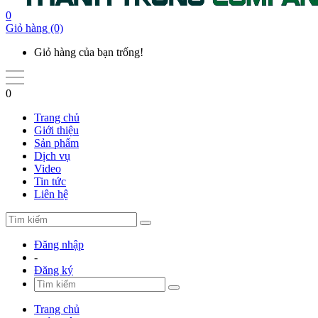
0
Giỏ hàng
(0)
Giỏ hàng của bạn trống!
0
Trang chủ
Giới thiệu
Sản phẩm
Dịch vụ
Video
Tin tức
Liên hệ
Đăng nhập
-
Đăng ký
Trang chủ