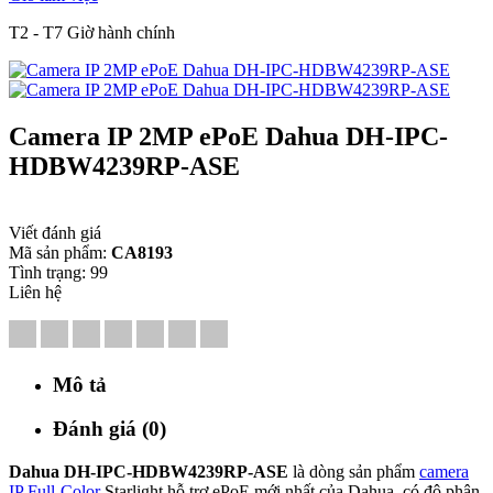
T2 - T7 Giờ hành chính
Camera IP 2MP ePoE Dahua DH-IPC-
HDBW4239RP-ASE
Viết đánh giá
Mã sản phẩm:
CA8193
Tình trạng:
99
Liên hệ
Mô tả
Đánh giá (0)
Dahua DH-IPC-HDBW4239RP-ASE
là dòng sản phẩm
camera
IP Full-Color
Starlight hỗ trợ ePoE mới nhất của Dahua, có độ phân