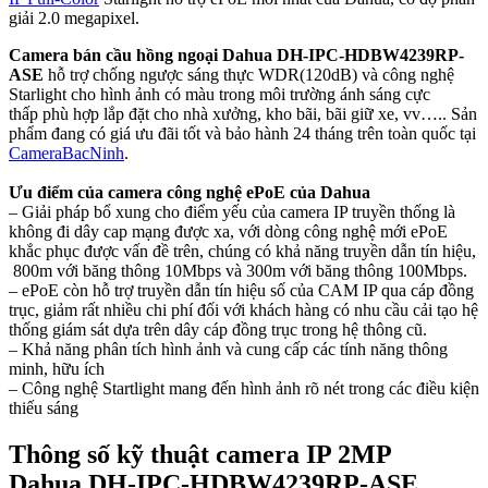
giải 2.0 megapixel.
Camera bán cầu hồng ngoại Dahua DH-IPC-HDBW4239RP-
ASE
hỗ trợ chống ngược sáng thực WDR(120dB) và công nghệ
Starlight cho hình ảnh có màu trong môi trường ánh sáng cực
thấp phù hợp lắp đặt cho nhà xưởng, kho bãi, bãi giữ xe, vv….. Sản
phẩm đang có giá ưu đãi tốt và bảo hành 24 tháng trên toàn quốc tại
CameraBacNinh
.
Ưu điểm của camera công nghệ ePoE của Dahua
– Giải pháp bổ xung cho điểm yếu của camera IP truyền thống là
không đi dây cap mạng được xa, với dòng công nghệ mới ePoE
khắc phục được vấn đề trên, chúng có khả năng truyền dẫn tín hiệu,
800m với băng thông 10Mbps và 300m với băng thông 100Mbps.
– ePoE còn hỗ trợ truyền dẫn tín hiệu số của CAM IP qua cáp đồng
trục, giảm rất nhiều chi phí đối với khách hàng có nhu cầu cải tạo hệ
thống giám sát dựa trên dây cáp đồng trục trong hệ thông cũ.
– Khả năng phân tích hình ảnh và cung cấp các tính năng thông
minh, hữu ích
– Công nghệ Startlight mang đến hình ảnh rõ nét trong các điều kiện
thiếu sáng
Thông số kỹ thuật camera IP 2MP
Dahua DH-IPC-HDBW4239RP-ASE