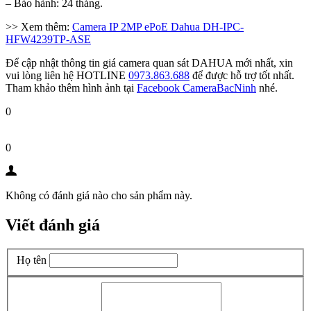
– Bảo hành: 24 tháng.
>> Xem thêm:
Camera IP 2MP ePoE Dahua DH-IPC-
HFW4239TP-ASE
Để cập nhật thông tin giá camera quan sát DAHUA mới nhất, xin
vui lòng liên hệ HOTLINE
0973.863.688
để được hỗ trợ tốt nhất.
Tham khảo thêm hình ảnh tại
Facebook CameraBacNinh
nhé.
0
0
Không có đánh giá nào cho sản phẩm này.
Viết đánh giá
Họ tên