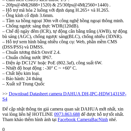
– 20fps@4M(2688×1520) & 25/30fps@4M(2560×1440) .
– Hỗ trợ mã hóa 2 luồng với định dạng H.265+ và H.265.
– Ống kính cố định 3.6mm.
– Tầm xa hồng ngoại 30m với công nghệ hồng ngoại thông minh.
– Chống ngược sáng thực WDR(120dB).
– Chế độ ngày đêm (ICR), tự động cân bằng trắng (AWB), tự động
bù sáng (AGC), chống ngược sáng(BLC), chống nhiễu (3DNR).
– Hỗ trợ xem hình bằng nhiều công cụ: Web, phần mềm CMS
(DSS/PSS) và DMSS.
– Chuẩn tương thích Onvif 2.4.
– Chuẩn chống nước IP67.
– Điện áp DC12V hoặc PoE (802.3af), công suất 6W.
– Nhiệt độ hoạt động : -30° C ~ +60° C.
– Chất liệu kim loại.
– Bảo hành: 24 tháng
– Xuất xứ Trung Quốc
>>
Download Datasheet camera DAHUA DH-IPC-HDW1431SP-
S4
Để cập nhật thông tin giá camera quan sát DAHUA mới nhất, xin
vui lòng liên hệ HOTLINE
0973.863.688
để được hỗ trợ tốt nhất.
Tham khảo thêm hình ảnh tại
Facebook CameraBacNinh
nhé.
0