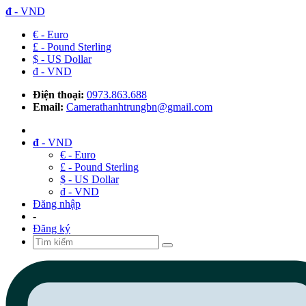
đ
- VND
€ - Euro
£ - Pound Sterling
$ - US Dollar
đ - VND
Điện thoại:
0973.863.688
Email:
Camerathanhtrungbn@gmail.com
đ
- VND
€ - Euro
£ - Pound Sterling
$ - US Dollar
đ - VND
Đăng nhập
-
Đăng ký