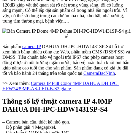
120dB giúp vật thể quan sát rõ nét trong vùng sáng, tối có luồng
sáng mạnh. Có thể lắp đặt sản phẩm cả trong nhà lẫn ngoài trời. Vì
vậy, có thể sử dụng trong các dự án tòa nhà, kho bãi, nhà xưởng,
trung tâm thương mại, bệnh viện,…
Sản phẩm
camera IP
DAHUA DH-IPC-HDW1431SP-S4 hỗ trợ
xem hình bằng nhiều công cụ: Web, phần mềm CMS (DSS/PSS) và
DMSS. Tiêu chuẩn bảo vệ ngoài trời IP67 cho phép camera hoạt
động được ở môi trường ngâm nước, bảo vệ hoàn toàn khỏi bụi bẩn
giúp nâng cao tuổi thọ cho sản phẩm. Sản phẩm đang có giá ưu đãi
tốt và bảo hành 24 tháng trên toàn quốc tại
CameraBacNinh
.
>> Xem thêm:
Camera IP Full-Color 4MP DAHUA DH-IPC-
HFW2439MP-AS-LED-B-S2 giá rẻ
Thông số kỹ thuật camera IP 4.0MP
DAHUA DH-IPC-HDW1431SP-S4
– Camera bán cầu, thiết kế nhỏ gọn.
– Độ phân giải 4 Megapixel.
– Cảm biến CMOS kích thước 1/3”.