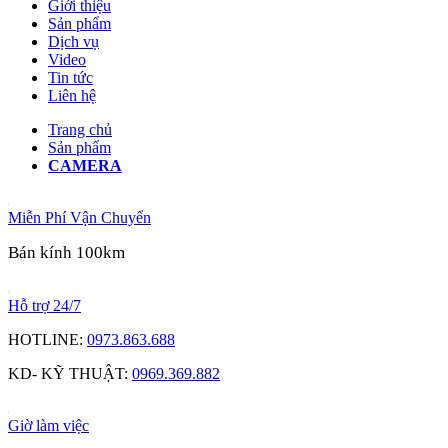
Giới thiệu
Sản phẩm
Dịch vụ
Video
Tin tức
Liên hệ
Trang chủ
Sản phẩm
CAMERA
Miễn Phí Vận Chuyển
Bán kính 100km
Hỗ trợ 24/7
HOTLINE:
0973.863.688
KD- KỸ THUẬT:
0969.369.882
Giờ làm việc