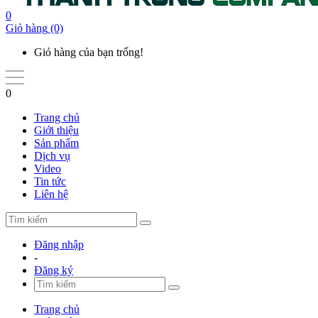
0
Giỏ hàng
(0)
Giỏ hàng của bạn trống!
0
Trang chủ
Giới thiệu
Sản phẩm
Dịch vụ
Video
Tin tức
Liên hệ
Đăng nhập
-
Đăng ký
Trang chủ