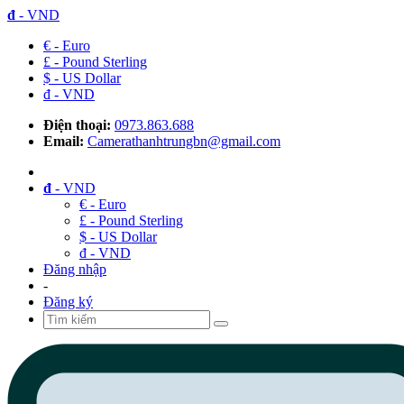
đ
- VND
€ - Euro
£ - Pound Sterling
$ - US Dollar
đ - VND
Điện thoại:
0973.863.688
Email:
Camerathanhtrungbn@gmail.com
đ
- VND
€ - Euro
£ - Pound Sterling
$ - US Dollar
đ - VND
Đăng nhập
-
Đăng ký