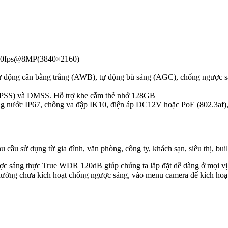
25/30fps@8MP(3840×2160)
động cân bằng trắng (AWB), tự động bù sáng (AGC), chống ngược s
/PSS) và DMSS. Hỗ trợ khe cắm thẻ nhớ 128GB
ng nước IP67, chống va đập IK10, điện áp DC12V hoặc PoE (802.3af)
cầu sử dụng từ gia đình, văn phòng, công ty, khách sạn, siêu thị, b
ng thực True WDR 120dB giúp chúng ta lắp đặt dễ dàng ở mọi vị trí
ường chưa kích hoạt chống ngược sáng, vào menu camera để kích hoạt