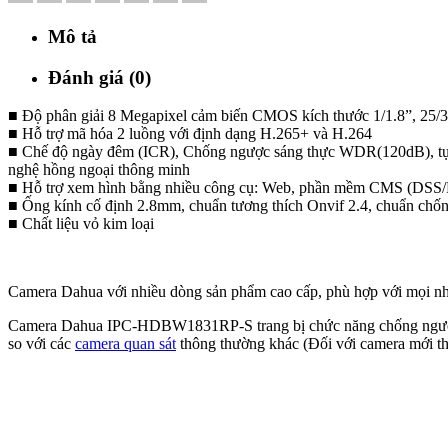
Mô tả
Đánh giá (0)
■ Độ phân giải 8 Megapixel cảm biến CMOS kích thước 1/1.8”, 
■ Hỗ trợ mã hóa 2 luồng với định dạng H.265+ và H.264
■ Chế độ ngày đêm (ICR), Chống ngược sáng thực WDR(120dB), tự 
nghệ hồng ngoại thông minh
■ Hỗ trợ xem hình bằng nhiều công cụ: Web, phần mềm CMS (DSS
■ Ống kính cố định 2.8mm, chuẩn tương thích Onvif 2.4, chuẩn chố
■ Chất liệu vỏ kim loại
Camera Dahua với nhiều dòng sản phẩm cao cấp, phù hợp với mọi nhu 
Camera Dahua IPC-HDBW1831RP-S trang bị chức năng chống ngược sá
so với các
camera quan sát
thông thường khác (Đối với camera mới th