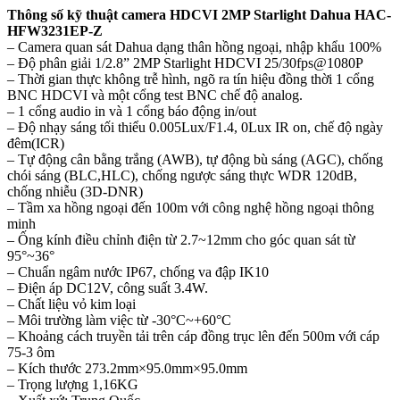
Thông số kỹ thuật camera HDCVI 2MP Starlight Dahua HAC-
HFW3231EP-Z
– Camera quan sát Dahua dạng thân hồng ngoại, nhập khẩu 100%
– Độ phân giải 1/2.8” 2MP Starlight HDCVI 25/30fps@1080P
– Thời gian thực không trễ hình, ngõ ra tín hiệu đồng thời 1 cổng
BNC HDCVI và một cổng test BNC chế độ analog.
– 1 cổng audio in và 1 cổng báo động in/out
– Độ nhạy sáng tối thiểu 0.005Lux/F1.4, 0Lux IR on, chế độ ngày
đêm(ICR)
– Tự động cân bằng trắng (AWB), tự động bù sáng (AGC), chống
chói sáng (BLC,HLC), chống ngược sáng thực WDR 120dB,
chống nhiễu (3D-DNR)
– Tầm xa hồng ngoại đến 100m với công nghệ hồng ngoại thông
minh
– Ống kính điều chỉnh điện từ 2.7~12mm cho góc quan sát từ
95°~36°
– Chuẩn ngâm nước IP67, chống va đập IK10
– Điện áp DC12V, công suất 3.4W.
– Chất liệu vỏ kim loại
– Môi trường làm việc từ -30°C~+60°C
– Khoảng cách truyền tải trên cáp đồng trục lên đến 500m với cáp
75-3 ôm
– Kích thước 273.2mm×95.0mm×95.0mm
– Trọng lượng 1,16KG