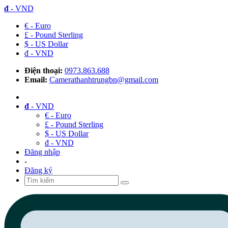
đ
- VND
€ - Euro
£ - Pound Sterling
$ - US Dollar
đ - VND
Điện thoại:
0973.863.688
Email:
Camerathanhtrungbn@gmail.com
đ
- VND
€ - Euro
£ - Pound Sterling
$ - US Dollar
đ - VND
Đăng nhập
-
Đăng ký