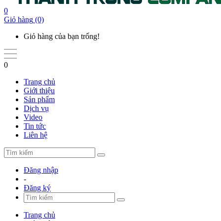
0
Giỏ hàng
(0)
Giỏ hàng của bạn trống!
0
Trang chủ
Giới thiệu
Sản phẩm
Dịch vụ
Video
Tin tức
Liên hệ
Đăng nhập
-
Đăng ký
Trang chủ