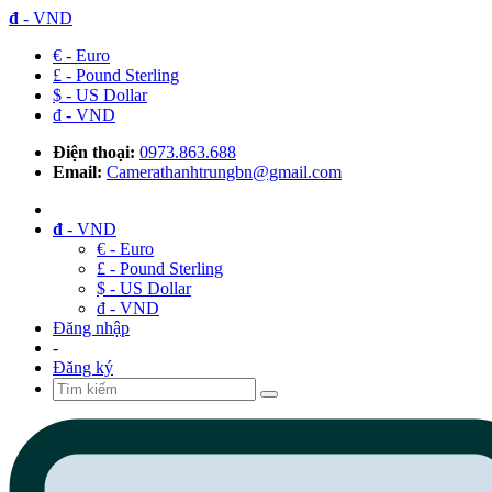
đ
- VND
€ - Euro
£ - Pound Sterling
$ - US Dollar
đ - VND
Điện thoại:
0973.863.688
Email:
Camerathanhtrungbn@gmail.com
đ
- VND
€ - Euro
£ - Pound Sterling
$ - US Dollar
đ - VND
Đăng nhập
-
Đăng ký