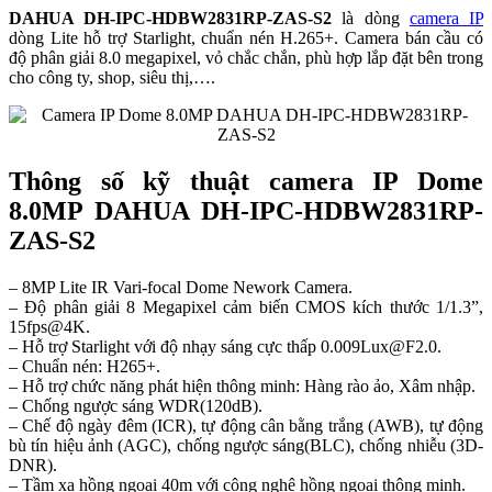
DAHUA DH-IPC-HDBW2831RP-ZAS-S2
là dòng
camera IP
dòng Lite hỗ trợ Starlight, chuẩn nén H.265+. Camera bán cầu có
độ phân giải 8.0 megapixel, vỏ chắc chắn, phù hợp lắp đặt bên trong
cho công ty, shop, siêu thị,….
Thông số kỹ thuật camera IP Dome
8.0MP DAHUA DH-IPC-HDBW2831RP-
ZAS-S2
– 8MP Lite IR Vari-focal Dome Nework Camera.
– Độ phân giải 8 Megapixel cảm biến CMOS kích thước 1/1.3”,
15fps@4K.
– Hỗ trợ Starlight với độ nhạy sáng cực thấp 0.009Lux@F2.0.
– Chuẩn nén: H265+.
– Hỗ trợ chức năng phát hiện thông minh: Hàng rào ảo, Xâm nhập.
– Chống ngược sáng WDR(120dB).
– Chế độ ngày đêm (ICR), tự động cân bằng trắng (AWB), tự động
bù tín hiệu ảnh (AGC), chống ngược sáng(BLC), chống nhiễu (3D-
DNR).
– Tầm xa hồng ngoại 40m với công nghệ hồng ngoại thông minh.