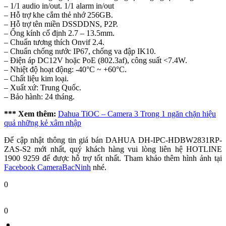
– 1/1 audio in/out. 1/1 alarm in/out
– Hỗ trợ khe cắm thẻ nhớ 256GB.
– Hỗ trợ tên miền DSSDDNS, P2P.
– Ống kính cố định 2.7 – 13.5mm.
– Chuẩn tương thích Onvif 2.4.
– Chuẩn chống nước IP67, chống va đập IK10.
– Điện áp DC12V hoặc PoE (802.3af), công suất <7.4W.
– Nhiệt độ hoạt động: -40°C ~ +60°C.
– Chất liệu kim loại.
– Xuất xứ: Trung Quốc.
– Bảo hành: 24 tháng.
*** Xem thêm:
Dahua TiOC – Camera 3 Trong 1 ngăn chặn hiệu
quả những kẻ xâm nhập
Để cập nhật thông tin giá bán DAHUA DH-IPC-HDBW2831RP-
ZAS-S2 mới nhất, quý khách hàng vui lòng liên hệ HOTLINE
1900 9259 để được hỗ trợ tốt nhất. Tham khảo thêm hình ảnh tại
Facebook CameraBacNinh
nhé.
0
0