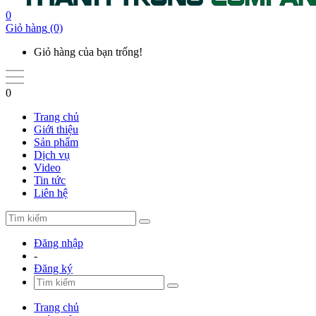
0
Giỏ hàng
(0)
Giỏ hàng của bạn trống!
0
Trang chủ
Giới thiệu
Sản phẩm
Dịch vụ
Video
Tin tức
Liên hệ
Đăng nhập
-
Đăng ký
Trang chủ