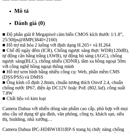
Mô tả
Đánh giá (0)
■ Độ phân giải 8 Megapixel cảm biến CMOS kích thước 1/1.8”,
25/30fps@8MP(3840×2160)
■ Hỗ trợ mã hóa 2 luồng với định dạng H.265+ và H.264
■ Chế độ ngày đêm (ICR), Chống ngược sáng thực WDR(120dB),
tự động cân bằng trắng (AWB), tự động bù sáng (AGC), chống
ngược sáng(BLC), chống nhiễu (3DNR), tầm xa hồng ngoại 50m
với công nghệ hồng ngoại thông minh
■ Hỗ trợ xem hình bằng nhiều công cụ: Web, phần mềm CMS
(DSS/PSS) và DMSS
■ Ống kính cố định 2.8mm, chuẩn tương thích Onvif 2.4, chuẩn
chống nước IP67, điện áp DC12V hoặc PoE (802.3af), công suất
7.8W
■ Chất liệu vỏ kim loại
Camera Dahua với nhiều dòng sản phẩm cao cấp, phù hợp với mọi
nhu cầu sử dụng từ gia đình, văn phòng, công ty, khách sạn, siêu
thị, building, nhà xưởng…
Camera Dahua IPC-HDBW1831RP-S trang bị chức năng chống