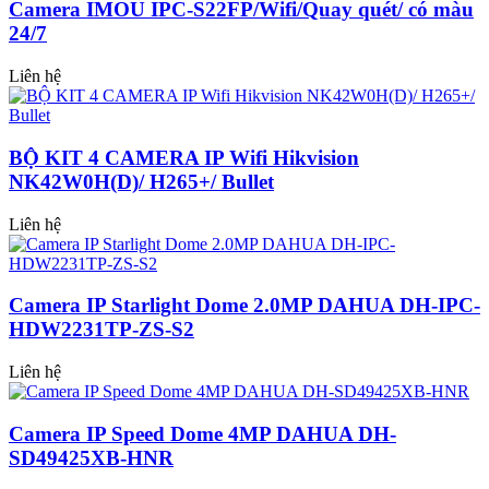
Camera IMOU IPC-S22FP/Wifi/Quay quét/ có màu
24/7
Liên hệ
BỘ KIT 4 CAMERA IP Wifi Hikvision
NK42W0H(D)/ H265+/ Bullet
Liên hệ
Camera IP Starlight Dome 2.0MP DAHUA DH-IPC-
HDW2231TP-ZS-S2
Liên hệ
Camera IP Speed Dome 4MP DAHUA DH-
SD49425XB-HNR