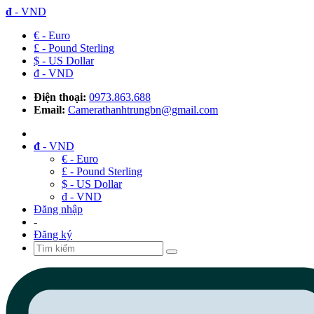
đ
- VND
€ - Euro
£ - Pound Sterling
$ - US Dollar
đ - VND
Điện thoại:
0973.863.688
Email:
Camerathanhtrungbn@gmail.com
đ
- VND
€ - Euro
£ - Pound Sterling
$ - US Dollar
đ - VND
Đăng nhập
-
Đăng ký