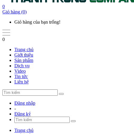
0
Giỏ hàng
(0)
Giỏ hàng của bạn trống!
0
Trang chủ
Giới thiệu
Sản phẩm
Dịch vụ
Video
Tin tức
Liên hệ
Đăng nhập
-
Đăng ký
Trang chủ