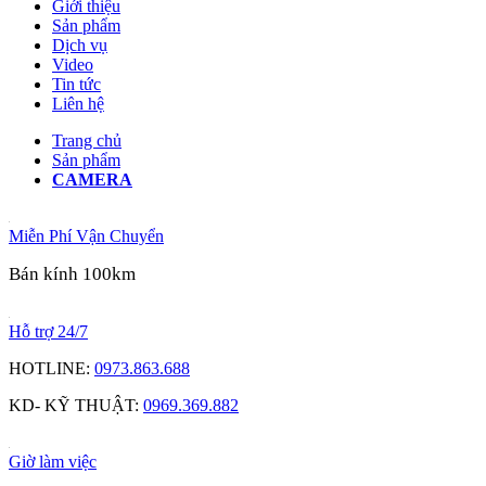
Giới thiệu
Sản phẩm
Dịch vụ
Video
Tin tức
Liên hệ
Trang chủ
Sản phẩm
CAMERA
Miễn Phí Vận Chuyển
Bán kính 100km
Hỗ trợ 24/7
HOTLINE:
0973.863.688
KD- KỸ THUẬT:
0969.369.882
Giờ làm việc