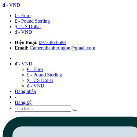
đ
- VND
€ - Euro
£ - Pound Sterling
$ - US Dollar
đ - VND
Điện thoại:
0973.863.688
Email:
Camerathanhtrungbn@gmail.com
đ
- VND
€ - Euro
£ - Pound Sterling
$ - US Dollar
đ - VND
Đăng nhập
-
Đăng ký