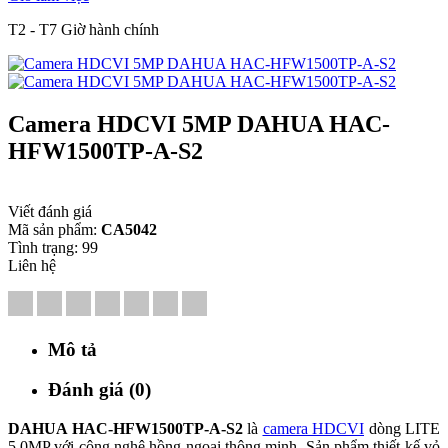
T2 - T7 Giờ hành chính
Camera HDCVI 5MP DAHUA HAC-
HFW1500TP-A-S2
Viết đánh giá
Mã sản phẩm:
CA5042
Tình trạng:
99
Liên hệ
Mô tả
Đánh giá (0)
DAHUA HAC-HFW1500TP-A-S2
là
camera HDCVI
dòng LITE
5.0MP với công nghệ hồng ngoại thông minh. Sản phẩm thiết kế vỏ