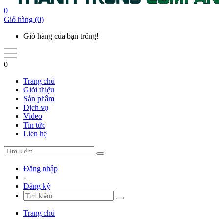
0
Giỏ hàng
(0)
Giỏ hàng của bạn trống!
0
Trang chủ
Giới thiệu
Sản phẩm
Dịch vụ
Video
Tin tức
Liên hệ
Đăng nhập
-
Đăng ký
Trang chủ