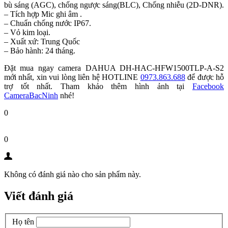
bù sáng (AGC), chống ngược sáng(BLC), Chống nhiễu (2D-DNR).
– Tích hợp Mic ghi âm .
– Chuẩn chống nước IP67.
– Vỏ kim loại.
– Xuất xứ: Trung Quốc
– Bảo hành: 24 tháng.
Đặt mua ngay camera DAHUA DH-HAC-HFW1500TLP-A-S2
mới nhất, xin vui lòng liên hệ HOTLINE
0973.863.688
để được hỗ
trợ tốt nhất. Tham khảo thêm hình ảnh tại
Facebook
CameraBacNinh
nhé!
0
0
Không có đánh giá nào cho sản phẩm này.
Viết đánh giá
Họ tên