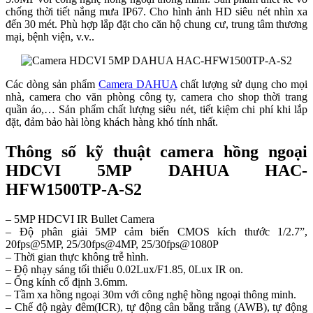
chống thời tiết nắng mưa IP67. Cho hình ảnh HD siêu nét nhìn xa
đến 30 mét. Phù hợp lắp đặt cho căn hộ chung cư, trung tâm thương
mại, bệnh viện, v.v..
Các dòng sản phẩm
Camera DAHUA
chất lượng sử dụng cho mọi
nhà, camera cho văn phòng công ty, camera cho shop thời trang
quần áo,… Sản phẩm chất lượng siêu nét, tiết kiệm chi phí khi lắp
đặt, đảm bảo hài lòng khách hàng khó tính nhất.
Thông số kỹ thuật camera hồng ngoại
HDCVI 5MP DAHUA HAC-
HFW1500TP-A-S2
– 5MP HDCVI IR Bullet Camera
– Độ phân giải 5MP cảm biến CMOS kích thước 1/2.7”,
20fps@5MP, 25/30fps@4MP, 25/30fps@1080P
– Thời gian thực không trễ hình.
– Độ nhạy sáng tối thiểu 0.02Lux/F1.85, 0Lux IR on.
– Ống kính cố định 3.6mm.
– Tầm xa hồng ngoại 30m với công nghệ hồng ngoại thông minh.
– Chế độ ngày đêm(ICR), tự động cân bằng trắng (AWB), tự động