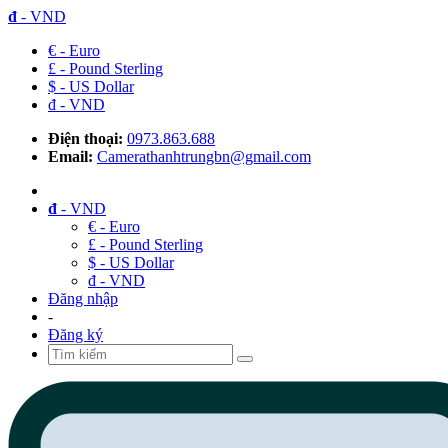
đ
- VND
€ - Euro
£ - Pound Sterling
$ - US Dollar
đ - VND
Điện thoại:
0973.863.688
Email:
Camerathanhtrungbn@gmail.com
đ
- VND
€ - Euro
£ - Pound Sterling
$ - US Dollar
đ - VND
Đăng nhập
-
Đăng ký