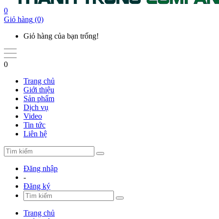
0
Giỏ hàng
(0)
Giỏ hàng của bạn trống!
0
Trang chủ
Giới thiệu
Sản phẩm
Dịch vụ
Video
Tin tức
Liên hệ
Đăng nhập
-
Đăng ký
Trang chủ