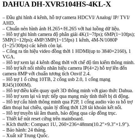
DAHUA DH-XVR5104HS-4KL-X
– Đầu ghi hình 4 kênh, hỗ trợ camera HDCVI/ Analog/ IP/ TVI/
AHD.
– Chuẩn nén hình ảnh H.265+/H.265 với hai luồng dữ liệu.
– Hỗ trợ ghi hình camera độ phân giải 4K(1~7fps); 6MP(1~10fps);
5MP(1~12fps); 4MP/3MP(1~15fps) 1 kênh, 4M-N/1080P
(1~25/30fps) các kênh còn lại.
– Cổng ra tín hiệu video đồng thời 1 HDMI(up to 3840×2160), 1
VGA.
– Hỗ trợ xem lại 4 kênh đồng thời với chế độ tìm kiếm thông minh.
– Hỗ trợ kết nối nhiều nhãn hiệu camera IP(4+2) hỗ trợ lên đến
camera 8MP với chuẩn tương tích Onvif 2.4.
– Hỗ trợ 1 ổ cứng 10TB, 2 cổng usb 2.0, 1 cổng mạng
RJ45(1000M).
– Hỗ trợ điều kiển quay quét 3D thông minh với giao thức Dahua.
– Hỗ trợ xem lại và trực tiếp qua mạng máy tính thiết bị di động.
– Hỗ trợ cấu hình thông minh qua P2P, 1 cổng audio vào ra hỗ trợ
đàm thoại hai chiều, quản lý đồng thời 128 tài khoản kết nối.
– Hỗ trợ truyền tải âm thanh, báo động qua cáp đồng trục.
– Thiết kế nút reset cứng trên mainboard.
– Kích thước: Compact 1U, 260×236×48mm(10.2″×9.3″×1.9″).
– Bảo hành: 24 tháng.
– Xuất xứ Trung Quốc.