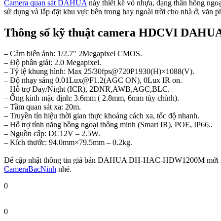
Camera quan sát DAHUA
này thiết kế vỏ nhựa, dạng thân hồng ngoại
sử dụng và lắp đặt khu vực bên trong hay ngoài trời cho nhà ở,
Thông số kỹ thuật camera HDCVI DA
– Cảm biến ảnh: 1/2.7″ 2Megapixel CMOS.
– Độ phân giải: 2.0 Megapixel.
– Tỷ lệ khung hình: Max 25/30fps@720P1930(H)×1088(V).
– Độ nhạy sáng 0.01Lux@F1.2(AGC ON), 0Lux IR on.
– Hỗ trợ Day/Night (ICR), 2DNR,AWB,AGC,BLC.
– Ống kính mặc định: 3.6mm ( 2.8mm, 6mm tùy chỉnh).
– Tầm quan sát xa: 20m.
– Truyền tín hiệu thời gian thực khoảng cách xa, tốc độ nhanh.
– Hỗ trợ tính năng hồng ngoại thông minh (Smart IR), POE, IP66..
– Nguồn cấp: DC12V – 2.5W.
– Kích thước: 94.0mm×79.5mm – 0.2kg.
Để cập nhật thông tin giá bán DAHUA DH-HAC-HDW1200M mới nhất
CameraBacNinh
nhé.
0
0