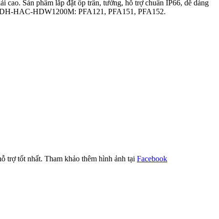
ải cao. Sản phẩm lắp đặt ốp trần, tường, hỗ trợ chuẩn IP66, dễ dàng
ra DAHUA DH-HAC-HDW1200M: PFA121, PFA151, PFA152.
rợ tốt nhất. Tham khảo thêm hình ảnh tại
Facebook