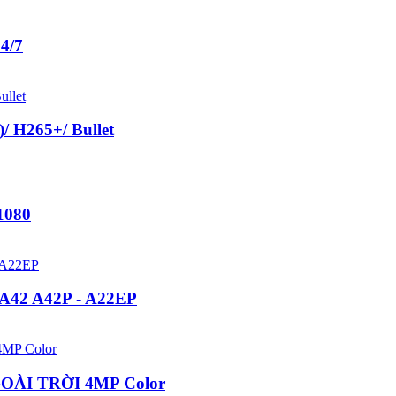
4/7
 H265+/ Bullet
1080
A42 A42P - A22EP
OÀI TRỜI 4MP Color