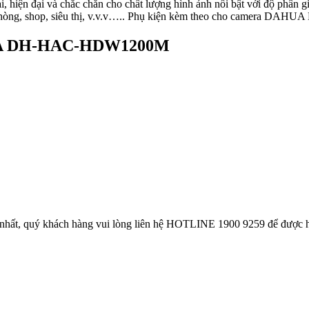
, hiện đại và chắc chắn cho chất lượng hình ảnh nổi bật với độ phân gi
 văn phòng, shop, siêu thị, v.v.v….. Phụ kiện kèm theo cho came
HUA DH-HAC-HDW1200M
, quý khách hàng vui lòng liên hệ HOTLINE 1900 9259 để được hỗ t