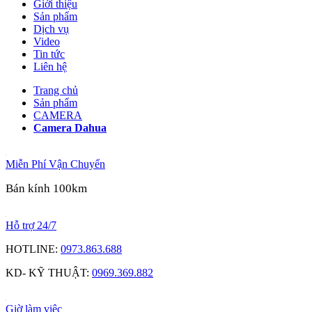
Giới thiệu
Sản phẩm
Dịch vụ
Video
Tin tức
Liên hệ
Trang chủ
Sản phẩm
CAMERA
Camera Dahua
Miễn Phí Vận Chuyển
Bán kính 100km
Hỗ trợ 24/7
HOTLINE:
0973.863.688
KD- KỸ THUẬT:
0969.369.882
Giờ làm việc