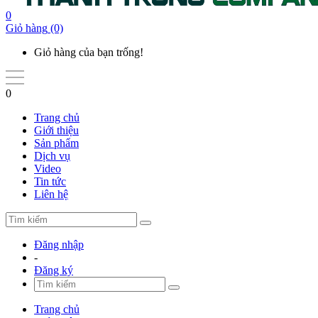
0
Giỏ hàng
(0)
Giỏ hàng của bạn trống!
0
Trang chủ
Giới thiệu
Sản phẩm
Dịch vụ
Video
Tin tức
Liên hệ
Đăng nhập
-
Đăng ký
Trang chủ