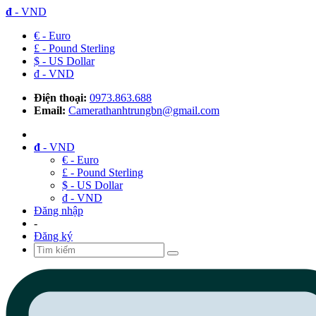
đ
- VND
€ - Euro
£ - Pound Sterling
$ - US Dollar
đ - VND
Điện thoại:
0973.863.688
Email:
Camerathanhtrungbn@gmail.com
đ
- VND
€ - Euro
£ - Pound Sterling
$ - US Dollar
đ - VND
Đăng nhập
-
Đăng ký