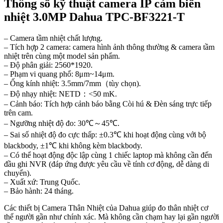
Thông số kỹ thuật camera IP cảm biến
nhiệt 3.0MP Dahua TPC-BF3221-T
– Camera tầm nhiệt chất lượng.
– Tích hợp 2 camera: camera hình ảnh thông thường & camera tầm
nhiệt trên cùng một model sản phẩm.
– Độ phân giải: 2560*1920.
– Phạm vi quang phổ: 8μm~14μm.
– Ống kính nhiệt: 3.5mm/7mm（tùy chọn).
– Độ nhạy nhiệt: NETD：<50 mK.
– Cảnh báo: Tích hợp cảnh báo bằng Còi hú & Đèn sáng trực tiếp
trên cam.
– Ngưỡng nhiệt độ đo: 30℃～45℃.
– Sai số nhiệt độ đo cực thấp: ±0.3℃ khi hoạt động cùng với bộ
blackbody, ±1℃ khi không kèm blackbody.
– Có thể hoạt động độc lập cùng 1 chiếc laptop mà không cần đến
đầu ghi NVR (đáp ứng được yêu cầu về tính cơ động, dễ dàng di
chuyển).
– Xuất xứ: Trung Quốc.
– Bảo hành: 24 tháng.
Các thiết bị Camera Thân Nhiệt của Dahua giúp đo thân nhiệt cơ
thể người gần như chính xác. Mà không cần chạm hay lại gần người