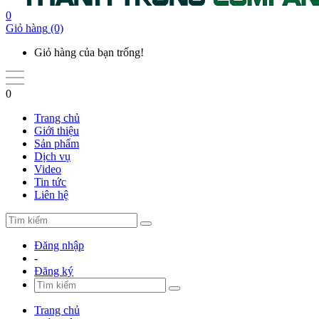
0
Giỏ hàng
(0)
Giỏ hàng của bạn trống!
0
Trang chủ
Giới thiệu
Sản phẩm
Dịch vụ
Video
Tin tức
Liên hệ
Đăng nhập
-
Đăng ký
Trang chủ