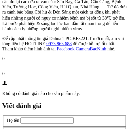
cần đo tại các cửa ra vào của: Sân Bay, Ga Tàu, Cầu Cảng, Bệnh
Viện, Trường Học, Công Viên, Hải Quan, Nhà Hàng …. Từ đó đưa
ra cảnh báo bằng Còi hú & Đèn Sáng một cách tự động khi phát
hiện những người có nguy cơ nhiễm bệnh mà bị sốt từ 38℃ trở lên.
Là bước phát hiện & sàng lọc lúc ban đầu rất quan trọng để tiến
hành cách ly những người nghi nhiễm virus.
Để cập nhật thông tin giá Dahua TPC-BF3221-T mới nhất, xin vui
lòng liên hệ HOTLINE
0973.863.688
để được hỗ trợ tốt nhất.
Tham khảo thêm hình ảnh tại
Facebook CameraBacNinh
nhé.
0
0
Không có đánh giá nào cho sản phẩm này.
Viết đánh giá
Họ tên