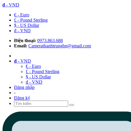
đ
- VND
€ - Euro
£ - Pound Sterling
$ - US Dollar
đ - VND
Điện thoại:
0973.863.688
Email:
Camerathanhtrungbn@gmail.com
đ
- VND
€ - Euro
£ - Pound Sterling
$ - US Dollar
đ - VND
Đăng nhập
-
Đăng ký