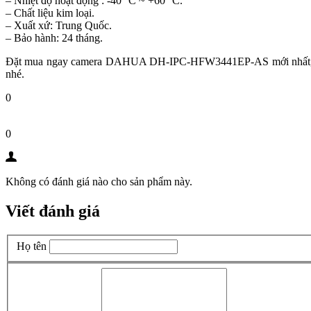
– Nhiệt độ hoạt động : -40° C ~ +60° C.
– Chất liệu kim loại.
– Xuất xứ: Trung Quốc.
– Bảo hành: 24 tháng.
Đặt mua ngay camera DAHUA DH-IPC-HFW3441EP-AS mới nhất, qu
nhé.
0
0
Không có đánh giá nào cho sản phẩm này.
Viết đánh giá
Họ tên