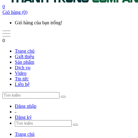
0
Giỏ hàng
(0)
Giỏ hàng của bạn trống!
0
Trang chủ
Giới thiệu
Sản phẩm
Dịch vụ
Video
Tin tức
Liên hệ
Đăng nhập
-
Đăng ký
Trang chủ