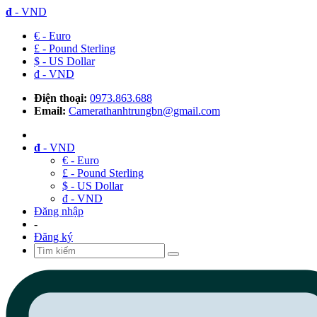
đ
- VND
€ - Euro
£ - Pound Sterling
$ - US Dollar
đ - VND
Điện thoại:
0973.863.688
Email:
Camerathanhtrungbn@gmail.com
đ
- VND
€ - Euro
£ - Pound Sterling
$ - US Dollar
đ - VND
Đăng nhập
-
Đăng ký