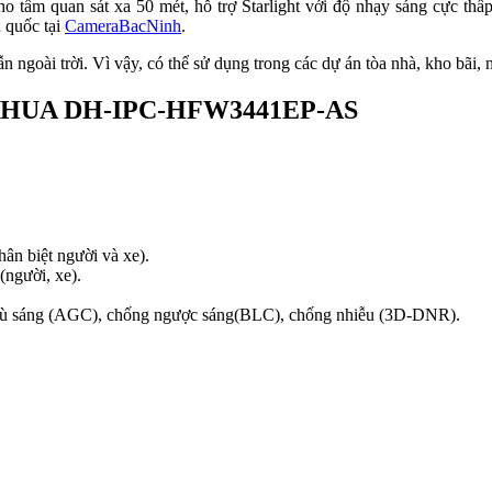
quan sát xa 50 mét, hỗ trợ Starlight với độ nhạy sáng cực thấp 
n quốc tại
CameraBacNinh
.
ẫn ngoài trời. Vì vậy, có thể sử dụng trong các dự án tòa nhà, kho bã
P DAHUA DH-IPC-HFW3441EP-AS
ân biệt người và xe).
(người, xe).
 bù sáng (AGC), chống ngược sáng(BLC), chống nhiễu (3D-DNR).