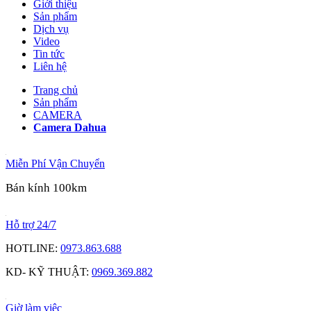
Giới thiệu
Sản phẩm
Dịch vụ
Video
Tin tức
Liên hệ
Trang chủ
Sản phẩm
CAMERA
Camera Dahua
Miễn Phí Vận Chuyển
Bán kính 100km
Hỗ trợ 24/7
HOTLINE:
0973.863.688
KD- KỸ THUẬT:
0969.369.882
Giờ làm việc