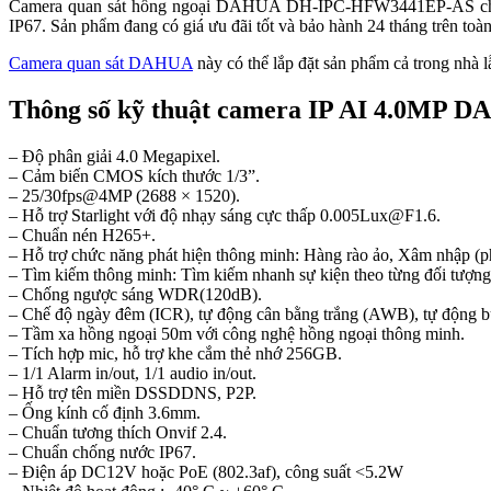
Camera quan sát hồng ngoại DAHUA DH-IPC-HFW3441EP-AS cho tầm 
IP67. Sản phẩm đang có giá ưu đãi tốt và bảo hành 24 tháng trên toà
Camera quan sát DAHUA
này có thể lắp đặt sản phẩm cả trong nhà l
Thông số kỹ thuật camera IP AI 4.0M
– Độ phân giải 4.0 Megapixel.
– Cảm biến CMOS kích thước 1/3”.
– 25/30fps@4MP (2688 × 1520).
– Hỗ trợ Starlight với độ nhạy sáng cực thấp 0.005Lux@F1.6.
– Chuẩn nén H265+.
– Hỗ trợ chức năng phát hiện thông minh: Hàng rào ảo, Xâm nhập (ph
– Tìm kiếm thông minh: Tìm kiếm nhanh sự kiện theo từng đối tượng
– Chống ngược sáng WDR(120dB).
– Chế độ ngày đêm (ICR), tự động cân bằng trắng (AWB), tự động
– Tầm xa hồng ngoại 50m với công nghệ hồng ngoại thông minh.
– Tích hợp mic, hỗ trợ khe cắm thẻ nhớ 256GB.
– 1/1 Alarm in/out, 1/1 audio in/out.
– Hỗ trợ tên miền DSSDDNS, P2P.
– Ống kính cố định 3.6mm.
– Chuẩn tương thích Onvif 2.4.
– Chuẩn chống nước IP67.
– Điện áp DC12V hoặc PoE (802.3af), công suất <5.2W