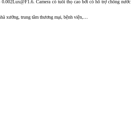
0.002Lux@F1.6. Camera có tuổi thọ cao bởi có hỗ trợ chống nước
i, nhà xưởng, trung tâm thương mại, bệnh viện,…