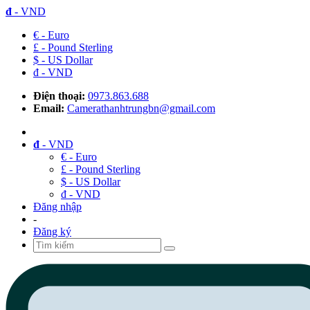
đ
- VND
€ - Euro
£ - Pound Sterling
$ - US Dollar
đ - VND
Điện thoại:
0973.863.688
Email:
Camerathanhtrungbn@gmail.com
đ
- VND
€ - Euro
£ - Pound Sterling
$ - US Dollar
đ - VND
Đăng nhập
-
Đăng ký