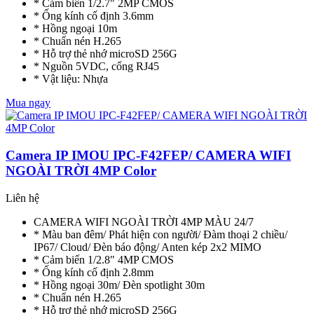
* Cảm biến 1/2.7" 2MP CMOS
* Ống kính cố định 3.6mm
* Hồng ngoại 10m
* Chuẩn nén H.265
* Hỗ trợ thẻ nhớ microSD 256G
* Nguồn 5VDC, cổng RJ45
* Vật liệu: Nhựa
Mua ngay
Camera IP IMOU IPC-F42FEP/ CAMERA WIFI
NGOÀI TRỜI 4MP Color
Liên hệ
CAMERA WIFI NGOÀI TRỜI 4MP MÀU 24/7
* Màu ban đêm/ Phát hiện con người/ Đàm thoại 2 chiều/
IP67/ Cloud/ Đèn báo động/ Anten kép 2x2 MIMO
* Cảm biến 1/2.8" 4MP CMOS
* Ống kính cố định 2.8mm
* Hồng ngoại 30m/ Đèn spotlight 30m
* Chuẩn nén H.265
* Hỗ trợ thẻ nhớ microSD 256G