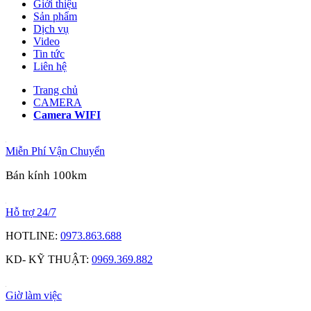
Giới thiệu
Sản phẩm
Dịch vụ
Video
Tin tức
Liên hệ
Trang chủ
CAMERA
Camera WIFI
Miễn Phí Vận Chuyển
Bán kính 100km
Hỗ trợ 24/7
HOTLINE:
0973.863.688
KD- KỸ THUẬT:
0969.369.882
Giờ làm việc