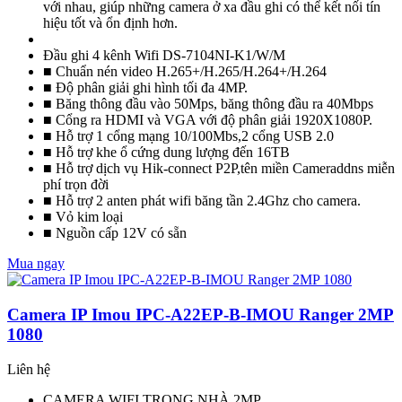
với nhau, giúp những camera ở xa đầu ghi có thể kết nối tín
hiệu tốt và ổn định hơn.
Đầu ghi 4 kênh Wifi DS-7104NI-K1/W/M
■ Chuẩn nén video H.265+/H.265/H.264+/H.264
■ Độ phân giải ghi hình tối đa 4MP.
■ Băng thông đầu vào 50Mps, băng thông đầu ra 40Mbps
■ Cổng ra HDMI và VGA với độ phân giải 1920X1080P.
■ Hỗ trợ 1 cổng mạng 10/100Mbs,2 cổng USB 2.0
■ Hỗ trợ khe ổ cứng dung lượng đến 16TB
■ Hỗ trợ dịch vụ Hik-connect P2P,tên miền Cameraddns miễn
phí trọn đời
■ Hỗ trợ 2 anten phát wifi băng tần 2.4Ghz cho camera.
■ Vỏ kim loại
■ Nguồn cấp 12V có sẵn
Mua ngay
Camera IP Imou IPC-A22EP-B-IMOU Ranger 2MP
1080
Liên hệ
CAMERA WIFI TRONG NHÀ 2MP