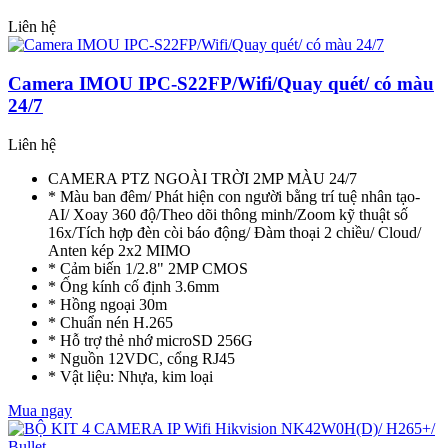
Liên hệ
Camera IMOU IPC-S22FP/Wifi/Quay quét/ có màu
24/7
Liên hệ
CAMERA PTZ NGOÀI TRỜI 2MP MÀU 24/7
* Màu ban đêm/ Phát hiện con người bằng trí tuệ nhân tạo-
AI/ Xoay 360 độ/Theo dõi thông minh/Zoom kỹ thuật số
16x/Tích hợp đèn còi báo động/ Đàm thoại 2 chiều/ Cloud/
Anten kép 2x2 MIMO
* Cảm biến 1/2.8" 2MP CMOS
* Ống kính cố định 3.6mm
* Hồng ngoại 30m
* Chuẩn nén H.265
* Hỗ trợ thẻ nhớ microSD 256G
* Nguồn 12VDC, cổng RJ45
* Vật liệu: Nhựa, kim loại
Mua ngay