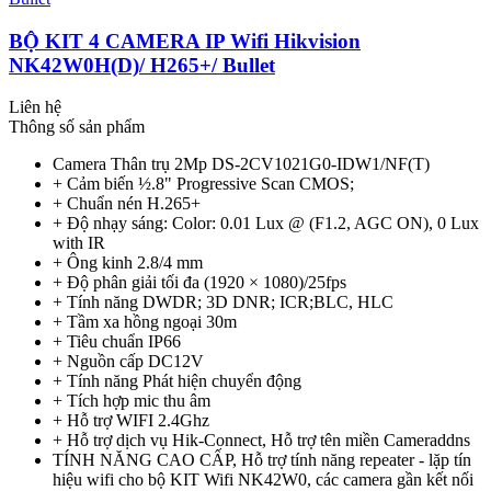
BỘ KIT 4 CAMERA IP Wifi Hikvision
NK42W0H(D)/ H265+/ Bullet
Liên hệ
Thông số sản phẩm
Camera Thân trụ 2Mp DS-2CV1021G0-IDW1/NF(T)
+ Cảm biến ½.8" Progressive Scan CMOS;
+ Chuẩn nén H.265+
+ Độ nhạy sáng: Color: 0.01 Lux @ (F1.2, AGC ON), 0 Lux
with IR
+ Ông kinh 2.8/4 mm
+ Độ phân giải tối đa (1920 × 1080)/25fps
+ Tính năng DWDR; 3D DNR; ICR;BLC, HLC
+ Tầm xa hồng ngoại 30m
+ Tiêu chuẩn IP66
+ Nguồn cấp DC12V
+ Tính năng Phát hiện chuyển động
+ Tích hợp mic thu âm
+ Hỗ trợ WIFI 2.4Ghz
+ Hỗ trợ dịch vụ Hik-Connect, Hỗ trợ tên miền Cameraddns
TÍNH NĂNG CAO CẤP, Hỗ trợ tính năng repeater - lặp tín
hiệu wifi cho bộ KIT Wifi NK42W0, các camera gần kết nối