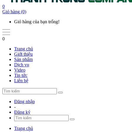
0
Giỏ hàng
(0)
Giỏ hàng của bạn trống!
0
Trang chủ
Giới thiệu
Sản phẩm
Dịch vụ
Video
Tin tức
Liên hệ
Đăng nhập
-
Đăng ký
Trang chủ