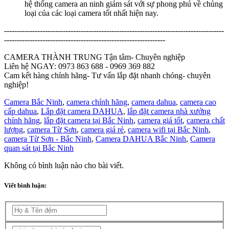
hệ thống camera an ninh giám sát với sự phong phú về chủng
loại của các loại camera tốt nhất hiện nay.
--------------------------------------------------------------------------------------
---------------------------------------------------------------
CAMERA THÀNH TRUNG Tận tâm- Chuyên nghiệp
Liên hệ NGAY: 0973 863 688 - 0969 369 882
Cam kết hàng chính hãng- Tư vấn lắp đặt nhanh chóng- chuyên
nghiệp!
Camera Bắc Ninh
,
camera chính hãng
,
camera dahua
,
camera cao
cấp dahua
,
Lắp đặt camera DAHUA
,
lắp đặt camera nhà xưởng
chính hãng
,
lắp đặt camera tại Bắc Ninh
,
camera giá tốt
,
camera chất
lượng
,
camera Từ Sơn
,
camera giá rẻ
,
camera wifi tại Bắc Ninh
,
camera Từ Sơn - Bắc Ninh
,
Camera DAHUA Bắc Ninh
,
Camera
quan sát tại Bắc Ninh
Không có bình luận nào cho bài viết.
Viết bình luận: