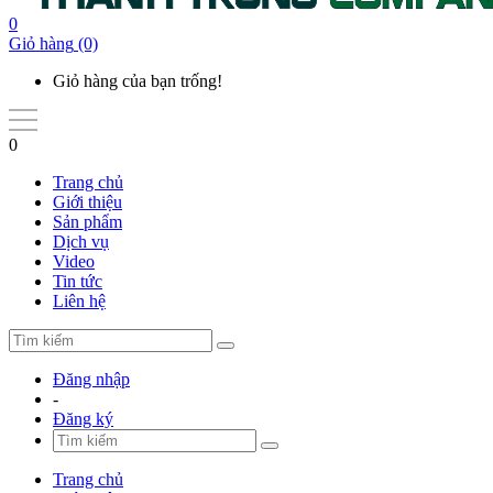
0
Giỏ hàng
(0)
Giỏ hàng của bạn trống!
0
Trang chủ
Giới thiệu
Sản phẩm
Dịch vụ
Video
Tin tức
Liên hệ
Đăng nhập
-
Đăng ký
Trang chủ