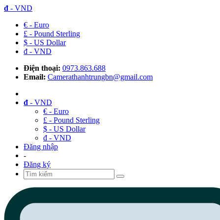
đ
- VND
€ - Euro
£ - Pound Sterling
$ - US Dollar
đ - VND
Điện thoại:
0973.863.688
Email:
Camerathanhtrungbn@gmail.com
đ
- VND
€ - Euro
£ - Pound Sterling
$ - US Dollar
đ - VND
Đăng nhập
-
Đăng ký