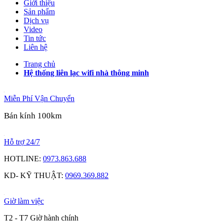
Giới thiệu
Sản phẩm
Dịch vụ
Video
Tin tức
Liên hệ
Trang chủ
Hệ thống liên lạc wifi nhà thông minh
Miễn Phí Vận Chuyển
Bán kính 100km
Hỗ trợ 24/7
HOTLINE:
0973.863.688
KD- KỸ THUẬT:
0969.369.882
Giờ làm việc
T2 - T7 Giờ hành chính