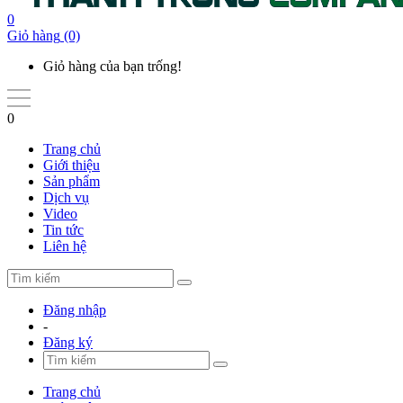
0
Giỏ hàng
(0)
Giỏ hàng của bạn trống!
0
Trang chủ
Giới thiệu
Sản phẩm
Dịch vụ
Video
Tin tức
Liên hệ
Đăng nhập
-
Đăng ký
Trang chủ