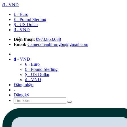
đ
- VND
€ - Euro
£ - Pound Sterling
$ - US Dollar
đ - VND
Điện thoại:
0973.863.688
Email:
Camerathanhtrungbn@gmail.com
đ
- VND
€ - Euro
£ - Pound Sterling
$ - US Dollar
đ - VND
Đăng nhập
-
Đăng ký